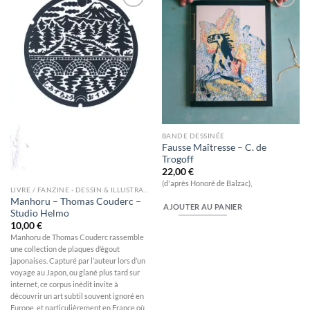
Ajouter
Ajouter
à la
à la
wishlist
wishlist
BANDE DESSINÉE
Fausse Maîtresse – C. de
Trogoff
22,00
€
(d'après Honoré de Balzac),
LIVRE / FANZINE - DESSIN & ILLUSTRATION
Manhoru – Thomas Couderc –
AJOUTER AU PANIER
Studio Helmo
10,00
€
Manhoru de Thomas Couderc rassemble
une collection de plaques d’égout
japonaises. Capturé par l’auteur lors d’un
voyage au Japon, ou glané plus tard sur
internet, ce corpus inédit invite à
découvrir un art subtil souvent ignoré en
Europe, et particulièrement en France où