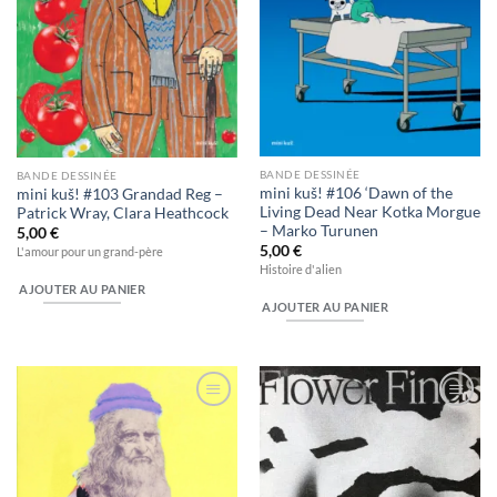
BANDE DESSINÉE
BANDE DESSINÉE
mini kuš! #106 ‘Dawn of the
mini kuš! #103 Grandad Reg –
Living Dead Near Kotka Morgue
Patrick Wray, Clara Heathcock
– Marko Turunen
5,00
€
5,00
€
L'amour pour un grand-père
Histoire d'alien
AJOUTER AU PANIER
AJOUTER AU PANIER
Ajouter
Ajouter
à la
à la
wishlist
wishlist