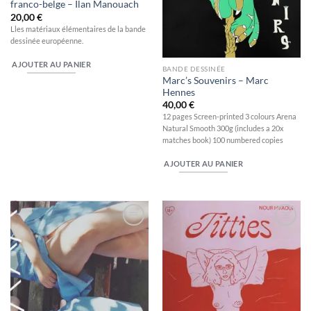
franco-belge – Ilan Manouach
20,00
€
Lles matériaux élémentaires de la bande
dessinée européenne.
AJOUTER AU PANIER
BANDE DESSINÉE
Marc’s Souvenirs – Marc
Hennes
40,00
€
12 pages Screen-printed 3 colours Arena
Natural Smooth 300g (includes a 20x
matches book) 100 numbered copies
AJOUTER AU PANIER
Ajouter
Ajouter
à la
à la
wishlist
wishlist