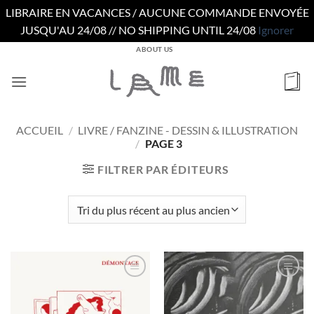
LIBRAIRE EN VACANCES / AUCUNE COMMANDE ENVOYÉE
JUSQU'AU 24/08 // NO SHIPPING UNTIL 24/08
Ignorer
Passer
ABOUT US
au
contenu
ACCUEIL
/
LIVRE / FANZINE - DESSIN & ILLUSTRATION
/
PAGE 3
FILTRER PAR ÉDITEURS
Ajouter
Ajouter
à la
à la
wishlist
wishlist