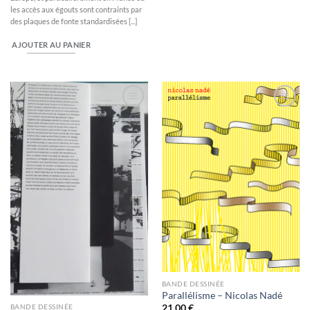
les accès aux égouts sont contraints par
des plaques de fonte standardisées [...]
AJOUTER AU PANIER
Ajouter
Ajouter
à la
à la
wishlist
wishlist
BANDE DESSINÉE
Parallélisme – Nicolas Nadé
BANDE DESSINÉE
21,00
€