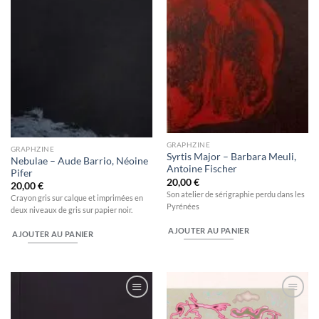
GRAPHZINE
GRAPHZINE
Syrtis Major – Barbara Meuli,
Nebulae – Aude Barrio, Néoine
Antoine Fischer
Pifer
20,00
€
20,00
€
Son atelier de sérigraphie perdu dans les
Crayon gris sur calque et imprimées en
Pyrénées
deux niveaux de gris sur papier noir.
AJOUTER AU PANIER
AJOUTER AU PANIER
Ajouter
Ajouter
à la
à la