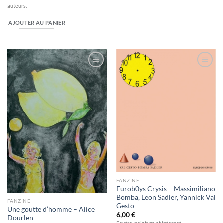
auteurs.
AJOUTER AU PANIER
Ajouter
Ajouter
à la
à la
wishlist
wishlist
FANZINE
Eurob0ys Crysis – Massimiliano
Bomba, Leon Sadler, Yannick Val
FANZINE
Gesto
Une goutte d’homme – Alice
6,00
€
Dourlen
Feutre, peinture et internet