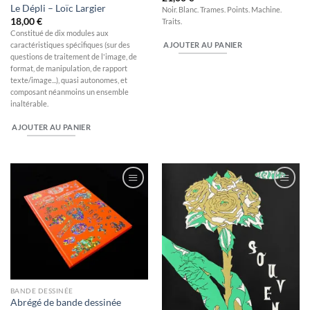
Le Dépli – Loïc Largier
Noir. Blanc. Trames. Points. Machine.
18,00
€
Traits.
Constitué de dix modules aux
caractéristiques spécifiques (sur des
AJOUTER AU PANIER
questions de traitement de l'image, de
format, de manipulation, de rapport
texte/image...), quasi autonomes, et
composant néanmoins un ensemble
inaltérable.
AJOUTER AU PANIER
Ajouter
Ajouter
à la
à la
wishlist
wishlist
BANDE DESSINÉE
Abrégé de bande dessinée