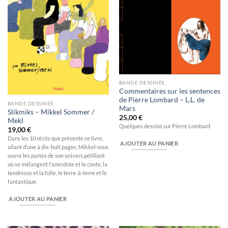
BANDE DESSINÉE
Commentaires sur les sentences
de Pierre Lombard – L.L. de
BANDE DESSINÉE
Mars
Slikmiks – Mikkel Sommer /
25,00
€
Mekl
Quelques dessins sur Pierre Lombard
19,00
€
Dans les 10 récits que présente ce livre,
AJOUTER AU PANIER
allant d’une à dix-huit pages, Mikkel nous
ouvre les portes de son univers pétillant
où se mélangent l’anecdote et le conte, la
tendresse et la folie, le terre-à-terre et le
fantastique.
AJOUTER AU PANIER