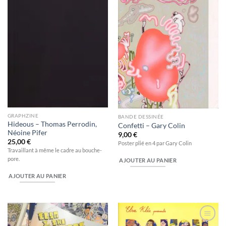
wishlist
wishlist
GRAPHZINE
BANDE DESSINÉE
Hideous – Thomas Perrodin,
Confetti – Gary Colin
Néoine Pifer
9,00
€
25,00
€
Poster plié en 4 par Gary Colin
Travaillant à même le cadre au bouche-
pore.
AJOUTER AU PANIER
AJOUTER AU PANIER