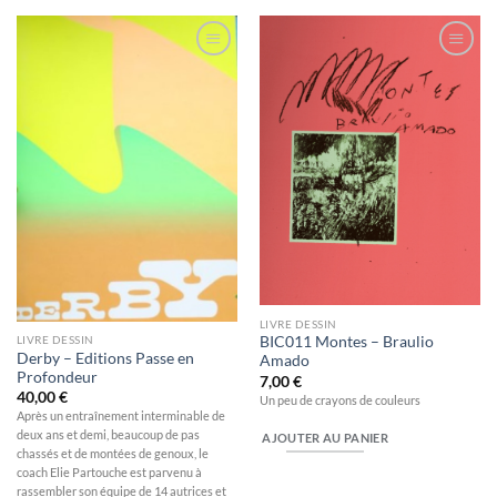
Ajouter
Ajouter
à la
à la
wishlist
wishlist
LIVRE DESSIN
LIVRE DESSIN
BIC011 Montes – Braulio
Derby – Editions Passe en
Amado
Profondeur
7,00
€
40,00
€
Un peu de crayons de couleurs
Après un entraînement interminable de
deux ans et demi, beaucoup de pas
AJOUTER AU PANIER
chassés et de montées de genoux, le
coach Elie Partouche est parvenu à
rassembler son équipe de 14 autrices et