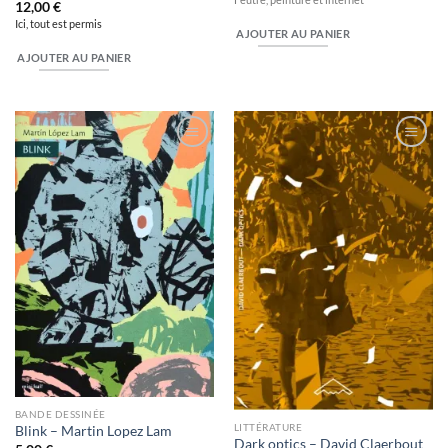
12,00
€
Ici, tout est permis
AJOUTER AU PANIER
AJOUTER AU PANIER
Ajouter
Ajouter
à la
à la
wishlist
wishlist
BANDE DESSINÉE
LITTÉRATURE
Blink – Martin Lopez Lam
Dark optics – David Claerbout