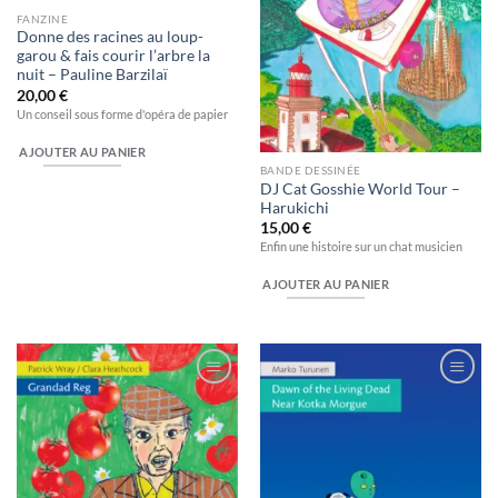
FANZINE
Donne des racines au loup-
garou & fais courir l’arbre la
nuit – Pauline Barzilaï
20,00
€
Un conseil sous forme d'opéra de papier
AJOUTER AU PANIER
BANDE DESSINÉE
DJ Cat Gosshie World Tour –
Harukichi
15,00
€
Enfin une histoire sur un chat musicien
AJOUTER AU PANIER
Ajouter
Ajouter
à la
à la
wishlist
wishlist