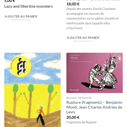
5,00
€
18,00
€
Lazy and libertine monsters
Depuis des années, David Claerbout
accompagne ses œuvres de
AJOUTER AU PANIER
commentaires sur la sphère visuelle et
intellectuelle dans laquelle elles
s'inscrivent.
AJOUTER AU PANIER
Ajouter
Ajouter
à la
à la
wishlist
wishlist
BANDE DESSINÉE
Rupture (fragments) – Benjamin
Monti, Jean-Charles Andrieu de
Levis
20,00
€
Fragments de Rupture