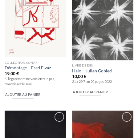
COLLECTION SONAR
LIVRE DESSIN
Démontage – Fred Fivaz
Halo – Julien Gobled
19,00
€
10,00
€
Si l’égarement ne vous effraie pas,
21 x 29,7 cm 20 pages 2022
franchissez le seuil…
AJOUTER AU PANIER
AJOUTER AU PANIER
Ajouter
Ajouter
à la
à la
wishlist
wishlist