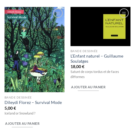
Ajouter
Ajouter
à la
à la
wishlist
wishlist
BANDE DESSINÉE
L’Enfant naturel – Guillaume
Soulatges
18,00
€
Saturé de corps tordus et de faces
difformes
AJOUTER AU PANIER
BANDE DESSINÉE
Dileydi Florez – Survival Mode
5,00
€
Iceland or Snowland ?
AJOUTER AU PANIER