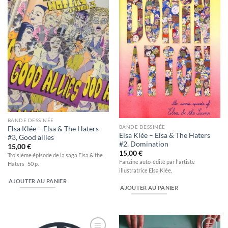
Ajouter
Ajouter
à la
à la
wishlist
wishlist
BANDE DESSINÉE
BANDE DESSINÉE
Elsa Klée – Elsa & The Haters
Elsa Klée – Elsa & The Haters
#3, Good allies
#2, Domination
15,00
€
15,00
€
Troisième épisode de la saga Elsa & the
Fanzine auto-édité par l'artiste
Haters 50 p.
illustratrice Elsa Klée,
AJOUTER AU PANIER
AJOUTER AU PANIER