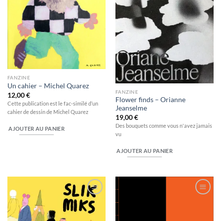
FANZINE
Un cahier – Michel Quarez
FANZINE
12,00
€
Flower finds – Orianne
Cette publication est le fac-similé d’un
Jeanselme
cahier de dessin de Michel Quarez
19,00
€
Des bouquets comme vous n'avez jamais
AJOUTER AU PANIER
vu
AJOUTER AU PANIER
Ajouter
Ajouter
à la
à la
wishlist
wishlist