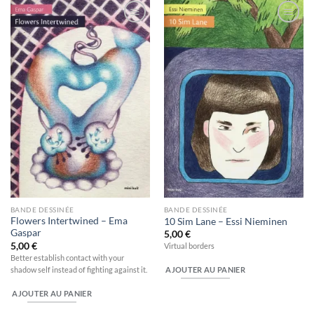
Ajouter
Ajouter
à la
à la
wishlist
wishlist
BANDE DESSINÉE
BANDE DESSINÉE
Flowers Intertwined – Ema
10 Sim Lane – Essi Nieminen
Gaspar
5,00
€
5,00
€
Virtual borders
Better establish contact with your
shadow self instead of fighting against it.
AJOUTER AU PANIER
AJOUTER AU PANIER