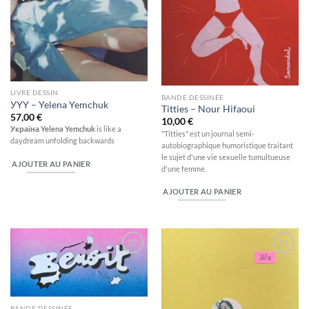
LIVRE DESSIN
BANDE DESSINÉE
УYY – Yelena Yemchuk
Titties – Nour Hifaoui
57,00
€
10,00
€
Україна Yelena Yemchuk
is like a
"Titties" est un journal semi-
daydream unfolding backwards
autobiographique humoristique traitant
le sujet d'une vie sexuelle tumultueuse
AJOUTER AU PANIER
d'une femme.
AJOUTER AU PANIER
Ajouter
Ajouter
à la
à la
wishlist
wishlist
BANDE DESSINÉE