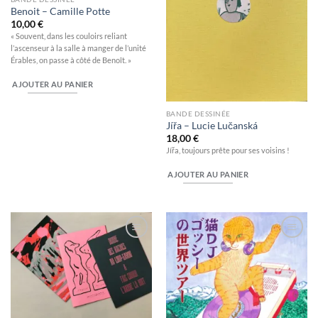
Benoit – Camille Potte
10,00
€
« Souvent, dans les couloirs reliant
l’ascenseur à la salle à manger de l’unité
Érables, on passe à côté de Benoît. »
AJOUTER AU PANIER
BANDE DESSINÉE
Jířa – Lucie Lučanská
18,00
€
Jířa, toujours prête pour ses voisins !
AJOUTER AU PANIER
Ajouter
Ajouter
à la
à la
wishlist
wishlist