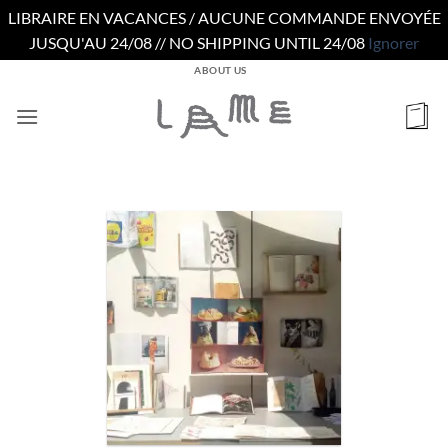
LIBRAIRE EN VACANCES / AUCUNE COMMANDE ENVOYÉE
JUSQU'AU 24/08 // NO SHIPPING UNTIL 24/08
Ignorer
Passer
ABOUT US
au
contenu