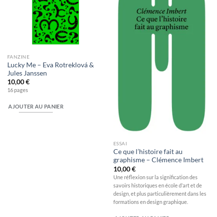
Ajouter
Ajouter
à la
à la
wishlist
wishlist
FANZINE
Lucky Me – Eva Rotreklová &
Jules Janssen
10,00
€
16 pages
AJOUTER AU PANIER
ESSAI
Ce que l’histoire fait au
graphisme – Clémence Imbert
10,00
€
Une réflexion sur la signification des
savoirs historiques en école d’art et de
design, et plus particulièrement dans les
formations en design graphique.