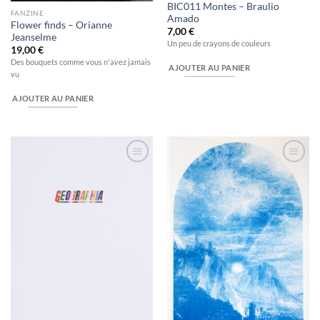
BIC011 Montes – Braulio
FANZINE
Amado
Flower finds – Orianne
7,00
€
Jeanselme
Un peu de crayons de couleurs
19,00
€
Des bouquets comme vous n'avez jamais
AJOUTER AU PANIER
vu
AJOUTER AU PANIER
Ajouter
Ajouter
à la
à la
wishlist
wishlist