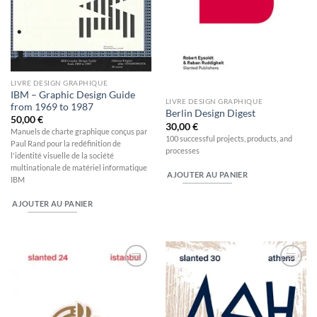
LIVRE DESIGN GRAPHIQUE
IBM – Graphic Design Guide
LIVRE DESIGN GRAPHIQUE
from 1969 to 1987
Berlin Design Digest
50,00
€
30,00
€
Manuels de charte graphique conçus par
100 successful projects, products, and
Paul Rand pour la redéfinition de
processes
l'identité visuelle de la société
multinationale de matériel informatique
AJOUTER AU PANIER
IBM
AJOUTER AU PANIER
Ajouter
Ajouter
à la
à la
wishlist
wishlist