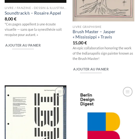
LIVRE / FANZINE - DESSIN & ILLUSTRATION
Soundtrack/s – Rosaire Appel
8,00
€
"Ces pages appellent à une écoute
LIVRE GRAPHISME
visuelle — sans que la synesthésie soit
Brush Master – Jasper
recquise pour autant. »
« Mississippi » Travis
15,00
€
AJOUTER AU PANIER
An epic collaboration honoring the work
of the Indianapolis sign painter known as
the Brush Master!
AJOUTER AU PANIER
Ajouter
Ajouter
à la
à la
wishlist
wishlist