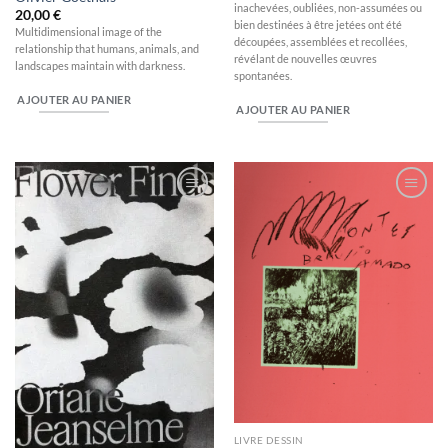
inachevées, oubliées, non-assumées ou
20,00
€
bien destinées à être jetées ont été
Multidimensional image of the
découpées, assemblées et recollées,
relationship that humans, animals, and
révélant de nouvelles œuvres
landscapes maintain with darkness.
spontanées.
AJOUTER AU PANIER
AJOUTER AU PANIER
Ajouter
Ajouter
à la
à la
wishlist
wishlist
LIVRE DESSIN