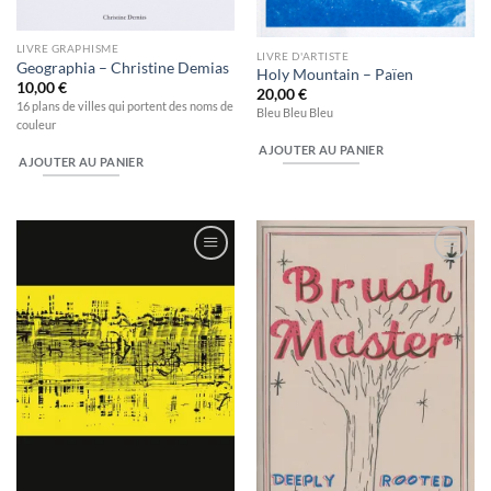
LIVRE GRAPHISME
LIVRE D'ARTISTE
Geographia – Christine Demias
Holy Mountain – Païen
10,00
€
20,00
€
16 plans de villes qui portent des noms de
Bleu Bleu Bleu
couleur
AJOUTER AU PANIER
AJOUTER AU PANIER
Ajouter
Ajouter
à la
à la
wishlist
wishlist