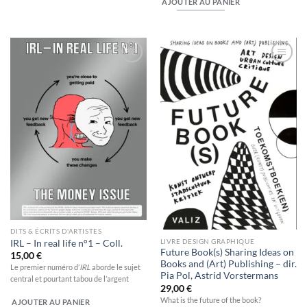
AJOUTER AU PANIER
Ajouter
Ajouter
à la
à la
wishlist
wishlist
DITS & ÉCRITS D'ARTISTES
LIVRE DESIGN GRAPHIQUE
IRL – In real life n°1 – Coll.
Future Book(s) Sharing Ideas on
15,00
€
Books and (Art) Publishing – dir.
Le premier numéro d’
IRL
aborde le sujet
Pia Pol, Astrid Vorstermans
central et pourtant tabou de l’argent
29,00
€
What is the future of the book?
AJOUTER AU PANIER