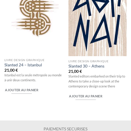
LIVRE DESIGN GRAPHIQUE
LIVRE DESIGN GRAPHIQUE
Slanted 24 – Istanbul
Slanted 30 – Athens
21,00
€
21,00
€
Istanbul est la seule métropole au monde
Slanted editors embarked on their trip to
à unir deux continents.
Athens to take a close-up look at the
contemporary design scene there
AJOUTER AU PANIER
AJOUTER AU PANIER
PAIEMENTS SECURISES