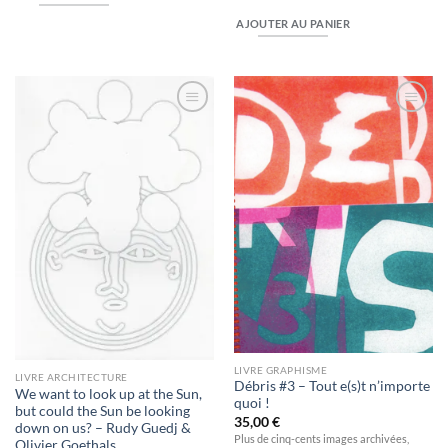
AJOUTER AU PANIER
Ajouter
Ajouter
à la
à la
wishlist
wishlist
LIVRE GRAPHISME
LIVRE ARCHITECTURE
Débris #3 – Tout e(s)t n’importe
We want to look up at the Sun,
quoi !
but could the Sun be looking
35,00
€
down on us? – Rudy Guedj &
Plus de cinq-cents images archivées,
Olivier Goethals