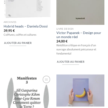
ARCHIVES
Hybrid heads – Daniela Dossi
LIVRE DESIGN
39,95
€
Victor Papanek – Design pour
Coiffures, coiffes et cultures
un monde réel
24,00
€
AJOUTER AU PANIER
Réédition critique en français d'un
ouvrage absolument précurseur et
fondamental
AJOUTER AU PANIER
Ajouter
Ajouter
à la
à la
wishlist
wishlist