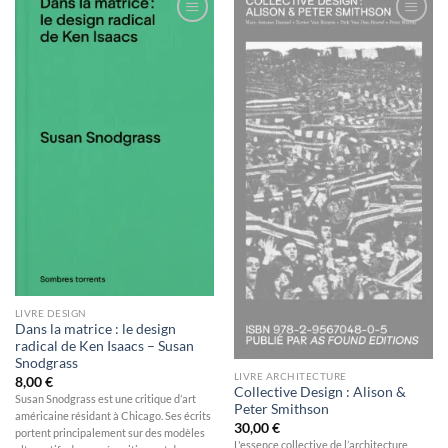
Ajouter
Ajouter
à la
à la
wishlist
wishlist
LIVRE DESIGN
Dans la matrice : le design
radical de Ken Isaacs – Susan
Snodgrass
LIVRE ARCHITECTURE
8,00
€
Collective Design : Alison &
Susan Snodgrass est une critique d’art
Peter Smithson
américaine résidant à Chicago. Ses écrits
30,00
€
portent principalement sur des modèles
L'essence collective de l’architecture