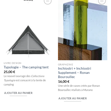
Ajouter
Ajouter
à la
à la
wishlist
wishlist
LIVRE DESIGN
GRAPHZINE
Typologie – The camping tent
Inchiostri + Inchiostri
25,00
€
Supplement – Ronan
Le nouvel ouvrage des
Collections
Bouroullec
Typologie
est consacré à la tente de
16,00
€
camping
Une série de vases créés par Ronan
Bouroullec réalisés à Murano
AJOUTER AU PANIER
AJOUTER AU PANIER