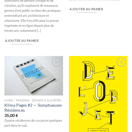
alternatifs de pensée critique et de
création, qu’ils explorent de nouveaux
AJOUTER AU PANIER
genres d’art public ou bien des pratiques
entremêlant art, architecture et
urbanisme. Elle travaille pour la presse
imprimée et en ligne depuis plus de
trente ans, notamment [...]
AJOUTER AU PANIER
Ajouter
Ajouter
à la
à la
wishlist
wishlist
LIVRE / FANZINE - DESSIN & ILLUSTRATION
Klima Pages #2 — Somptueuses
Résidences
35,00
€
Quatre résidences de vacances quelques
part dans le sud...