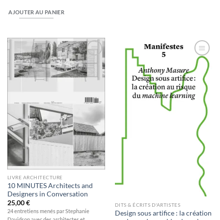
AJOUTER AU PANIER
Ajouter
Ajouter
à la
à la
wishlist
wishlist
LIVRE ARCHITECTURE
10 MINUTES Architects and
Designers in Conversation
25,00
€
DITS & ÉCRITS D'ARTISTES
24 entretiens menés par Stephanie
Design sous artifice : la création
Davidson avec des architectes et