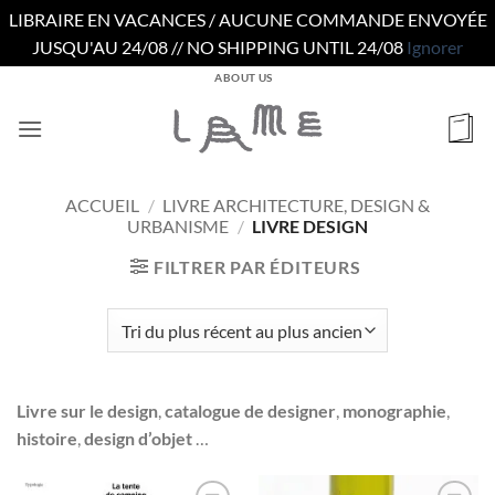
LIBRAIRE EN VACANCES / AUCUNE COMMANDE ENVOYÉE
JUSQU'AU 24/08 // NO SHIPPING UNTIL 24/08
Ignorer
Passer
ABOUT US
au
contenu
ACCUEIL
/
LIVRE ARCHITECTURE, DESIGN &
URBANISME
/
LIVRE DESIGN
FILTRER PAR ÉDITEURS
Livre sur le design
,
catalogue de designer
,
monographie
,
histoire
,
design d’objet
…