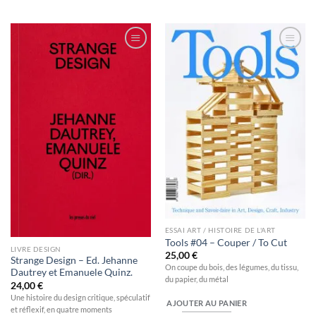
Ajouter
Ajouter
à la
à la
wishlist
wishlist
ESSAI ART / HISTOIRE DE L'ART
Tools #04 – Couper / To Cut
LIVRE DESIGN
25,00
€
Strange Design – Ed. Jehanne
On coupe du bois, des légumes, du tissu,
Dautrey et Emanuele Quinz.
du papier, du métal
24,00
€
Une histoire du design critique, spéculatif
AJOUTER AU PANIER
et réflexif, en quatre moments