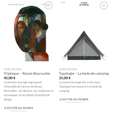
Ajouter
Ajouter
à la
à la
wishlist
wishlist
LIVRE DESIGN
LIVRE DESIGN
Triptyque – Ronan Bouroullec
Typologie – La tente de camping
45,00
€
25,00
€
Le premier ouvrage regroupant
Le nouvel ouvrage des
Collections
l'ensemble de l'œuvre de Ronan
Typologie
est consacré à la tente de
Bouroullec : ses dessins, ses sculptures et
camping
céramiques, et ses objets et projets de
AJOUTER AU PANIER
design
AJOUTER AU PANIER