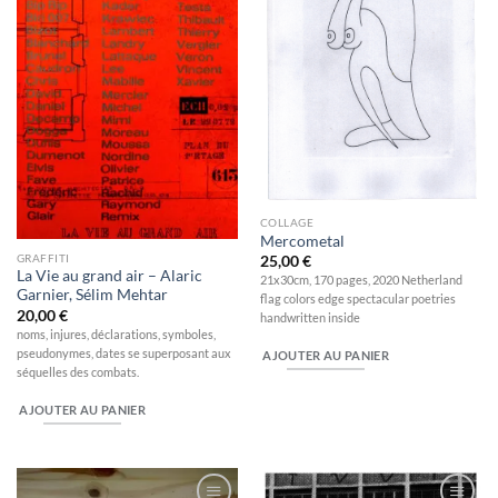
COLLAGE
Mercometal
GRAFFITI
25,00
€
La Vie au grand air – Alaric
21x30cm, 170 pages, 2020 Netherland
Garnier, Sélim Mehtar
flag colors edge spectacular poetries
20,00
€
handwritten inside
noms, injures, déclarations, symboles,
pseudonymes, dates se superposant aux
AJOUTER AU PANIER
séquelles des combats.
AJOUTER AU PANIER