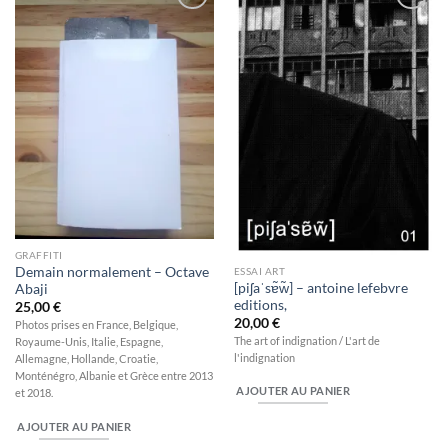
Ajouter
Ajouter
à la
à la
wishlist
wishlist
GRAFFITI
Demain normalement – Octave
ESSAI ART
[piʃaˈsɐ̃w̃] – antoine lefebvre
Abaji
editions,
25,00
€
20,00
€
Photos prises en France, Belgique,
The art of indignation / L'art de
Royaume-Unis, Italie, Espagne,
l'indignation
Allemagne, Hollande, Croatie,
Monténégro, Albanie et Grèce entre 2013
AJOUTER AU PANIER
et 2018.
AJOUTER AU PANIER