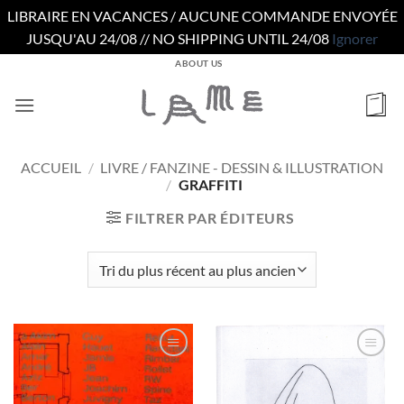
LIBRAIRE EN VACANCES / AUCUNE COMMANDE ENVOYÉE
JUSQU'AU 24/08 // NO SHIPPING UNTIL 24/08
Ignorer
Passer
ABOUT US
au
contenu
ACCUEIL
/
LIVRE / FANZINE - DESSIN & ILLUSTRATION
/
GRAFFITI
FILTRER PAR ÉDITEURS
Ajouter
Ajouter
à la
à la
wishlist
wishlist