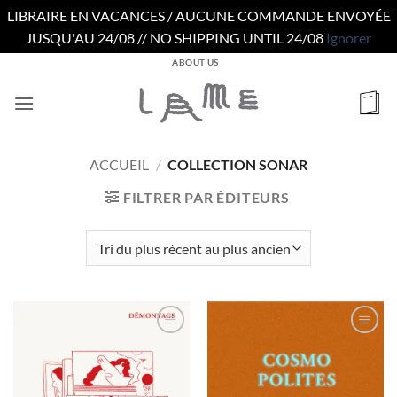
LIBRAIRE EN VACANCES / AUCUNE COMMANDE ENVOYÉE
JUSQU'AU 24/08 // NO SHIPPING UNTIL 24/08
Ignorer
Passer
ABOUT US
au
contenu
ACCUEIL
/
COLLECTION SONAR
FILTRER PAR ÉDITEURS
Ajouter
Ajouter
à la
à la
wishlist
wishlist