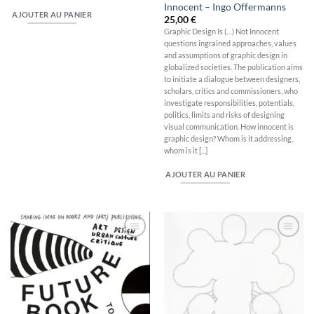
Innocent – Ingo Offermanns
AJOUTER AU PANIER
25,00
€
Graphic Design Is (…) Not Innocent
questions ingrained approaches, values
and assumptions of graphic design in
globalized societies. The publication aims
to initiate a dialogue between designers,
scholars, critics and commissioners, who
investigate responsibilities, potentials,
politics, limits and risks of designing
visual communication. How innocent is
graphic design? Whom is it addressing,
whom is it [...]
AJOUTER AU PANIER
Ajouter
Ajouter
à la
à la
wishlist
wishlist