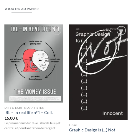
AJOUTER AU PANIER
Ajouter
Ajouter
à la
à la
wishlist
wishlist
DITS & ÉCRITS D'ARTISTES
IRL – In real life n°1 – Coll.
15,00
€
Le premier numéro d’
IRL
aborde le sujet
ESSAI
central et pourtant tabou de l’argent
Graphic Design Is (…) Not