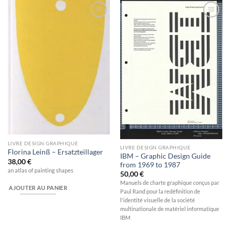
Ajouter
Ajouter
à la
à la
wishlist
wishlist
LIVRE DESIGN GRAPHIQUE
LIVRE DESIGN GRAPHIQUE
Florina Leinß – Ersatzteillager
IBM – Graphic Design Guide
38,00
€
from 1969 to 1987
an atlas of painting shapes
50,00
€
Manuels de charte graphique conçus par
AJOUTER AU PANIER
Paul Rand pour la redéfinition de
l'identité visuelle de la société
multinationale de matériel informatique
IBM