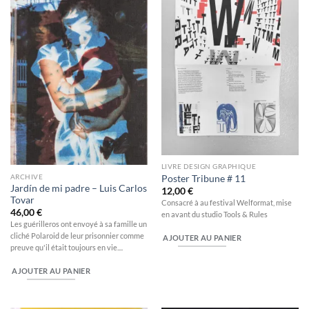
Ajouter
Ajouter
à la
à la
wishlist
wishlist
LIVRE DESIGN GRAPHIQUE
ARCHIVE
Poster Tribune # 11
Jardín de mi padre – Luis Carlos
12,00
€
Tovar
Consacré à au festival Welformat, mise
46,00
€
en avant du studio Tools & Rules
Les guérilleros ont envoyé à sa famille un
cliché Polaroid de leur prisonnier comme
AJOUTER AU PANIER
preuve qu'il était toujours en vie....
AJOUTER AU PANIER