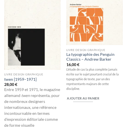
à la
à la
wishlist
wishlist
LIVRE DESIGN GRAPHIQUE
La typographie des Penguin
Classics – Andrew Barker
16,00
€
L'étude de cas la plus complète jamais
écrite sur le sujet pourtant crucial de la
LIVRE DESIGN GRAPHIQUE
typographie de texte, par un des
twen [1959–1971]
représentants majeurs de cette
28,00
€
discipline.
Entre 1959 et 1971, le magazine
allemand
twen
représenta, pour
AJOUTER AU PANIER
de nombreux designers
internationaux, une référence
incontournable en termes
d'expression éditoriale comme
de forme visuelle