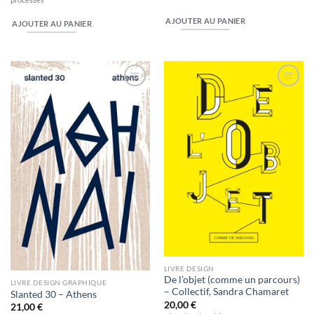
AJOUTER AU PANIER
AJOUTER AU PANIER
Ajouter
Ajouter
à la
à la
wishlist
wishlist
LIVRE DESIGN
De l’objet (comme un parcours)
LIVRE DESIGN GRAPHIQUE
– Collectif, Sandra Chamaret
Slanted 30 – Athens
20,00
€
21,00
€