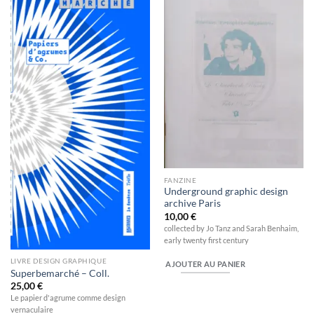
Ajouter
Ajouter
à la
à la
wishlist
wishlist
FANZINE
Underground graphic design
archive Paris
10,00
€
collected by Jo Tanz and Sarah Benhaim,
early twenty first century
LIVRE DESIGN GRAPHIQUE
AJOUTER AU PANIER
Superbemarché – Coll.
25,00
€
Le papier d'agrume comme design
vernaculaire