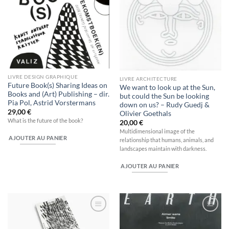
LIVRE DESIGN GRAPHIQUE
LIVRE ARCHITECTURE
Future Book(s) Sharing Ideas on
We want to look up at the Sun,
Books and (Art) Publishing – dir.
but could the Sun be looking
Pia Pol, Astrid Vorstermans
down on us? – Rudy Guedj &
29,00
€
Olivier Goethals
What is the future of the book?
20,00
€
Multidimensional image of the
AJOUTER AU PANIER
relationship that humans, animals, and
landscapes maintain with darkness.
AJOUTER AU PANIER
Ajouter
Ajouter
à la
à la