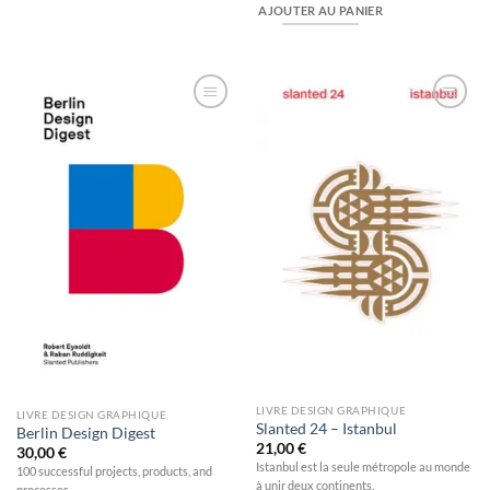
AJOUTER AU PANIER
Ajouter
Ajouter
à la
à la
wishlist
wishlist
LIVRE DESIGN GRAPHIQUE
LIVRE DESIGN GRAPHIQUE
Slanted 24 – Istanbul
Berlin Design Digest
21,00
€
30,00
€
Istanbul est la seule métropole au monde
100 successful projects, products, and
à unir deux continents.
processes