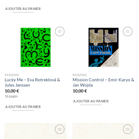
AJOUTER AU PANIER
Ajouter
Ajouter
à la
à la
wishlist
wishlist
FANZINE
FANZINE
Lucky Me – Eva Rotreklová &
Mission Control – Emir Karyo &
Jules Janssen
Jan Wojda
10,00
€
10,00
€
16 pages
AJOUTER AU PANIER
AJOUTER AU PANIER
Ajouter
Ajouter