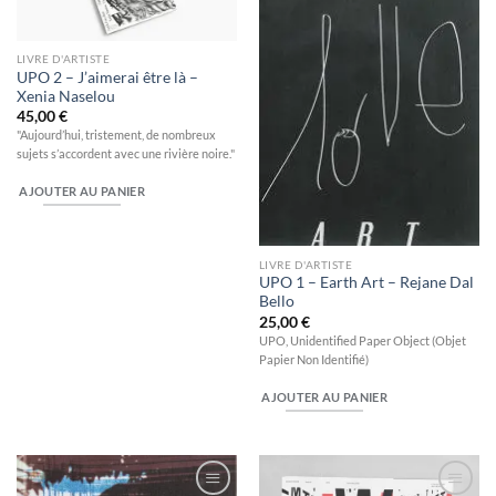
wishlist
wishlist
LIVRE D'ARTISTE
UPO 2 – J’aimerai être là –
Xenia Naselou
45,00
€
"Aujourd’hui, tristement, de nombreux
sujets s’accordent avec une rivière noire."
AJOUTER AU PANIER
LIVRE D'ARTISTE
UPO 1 – Earth Art – Rejane Dal
Bello
25,00
€
UPO, Unidentified Paper Object (Objet
Papier Non Identifié)
AJOUTER AU PANIER