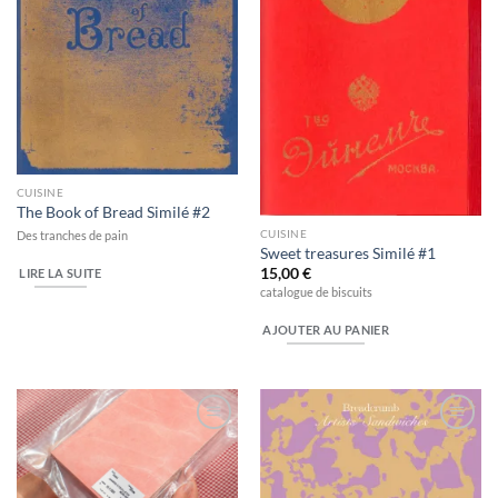
CUISINE
The Book of Bread Similé #2
CUISINE
Des tranches de pain
Sweet treasures Similé #1
15,00
€
LIRE LA SUITE
catalogue de biscuits
AJOUTER AU PANIER
Ajouter
Ajouter
à la
à la
wishlist
wishlist