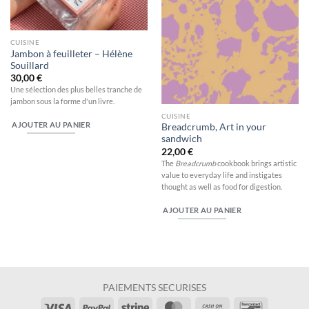
CUISINE
Jambon à feuilleter – Hélène
Souillard
30,00
€
Une sélection des plus belles tranche de
jambon sous la forme d'un livre.
CUISINE
AJOUTER AU PANIER
Breadcrumb, Art in your
sandwich
22,00
€
The
Breadcrumb
cookbook brings artistic
value to everyday life and instigates
thought as well as food for digestion.
AJOUTER AU PANIER
PAIEMENTS SECURISES
Visa
PayPal
Stripe
MasterCard
Cash
Bancontac