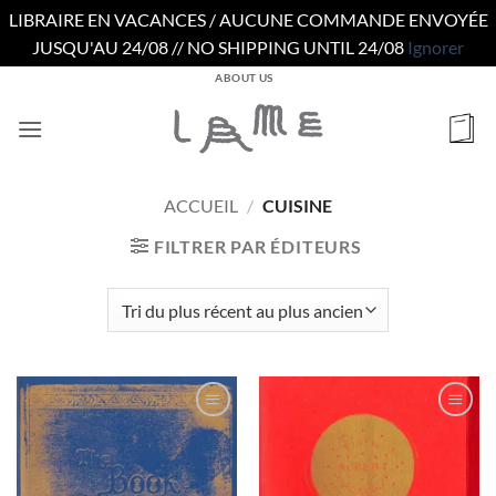
LIBRAIRE EN VACANCES / AUCUNE COMMANDE ENVOYÉE
JUSQU'AU 24/08 // NO SHIPPING UNTIL 24/08
Ignorer
Passer
ABOUT US
au
contenu
ACCUEIL
/
CUISINE
FILTRER PAR ÉDITEURS
Ajouter
Ajouter
à la
à la
wishlist
wishlist