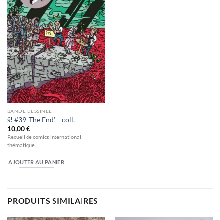
wishlist
BANDE DESSINÉE
š! #39 ‘The End’ – coll.
10,00
€
Recueil de comics international
thématique.
AJOUTER AU PANIER
PRODUITS SIMILAIRES