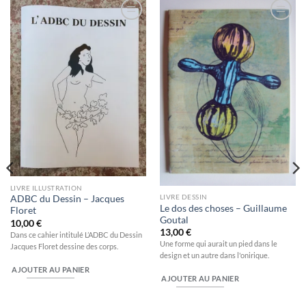
Ajouter
Ajouter
à la
à la
wishlist
wishlist
LIVRE ILLUSTRATION
LIVRE DESSIN
ADBC du Dessin – Jacques
Le dos des choses – Guillaume
Floret
Goutal
10,00
€
13,00
€
Dans ce cahier intitulé L’ADBC du Dessin
Une forme qui aurait un pied dans le
Jacques Floret dessine des corps.
design et un autre dans l'onirique.
AJOUTER AU PANIER
AJOUTER AU PANIER