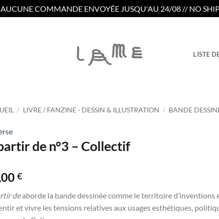
/ AUCUNE COMMANDE ENVOYÉE JUSQU'AU 24/08 // NO SHIP
LISTE D
UEIL
/
LIVRE / FANZINE - DESSIN & ILLUSTRATION
/
BANDE DESSIN
erse
partir de n°3 – Collectif
,00
€
rtir de
aborde la bande dessinée comme le territoire d’inventions 
entir et vivre les tensions relatives aux usages esthétiques, politi