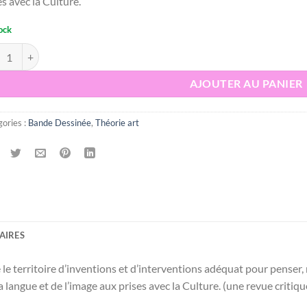
es avec la Culture.
ock
ité de À partir de n°3 - Collectif
AJOUTER AU PANIER
ories :
Bande Dessinée
,
Théorie art
AIRES
 territoire d’inventions et d’interventions adéquat pour penser, re
 langue et de l’image aux prises avec la Culture. (une revue critiq