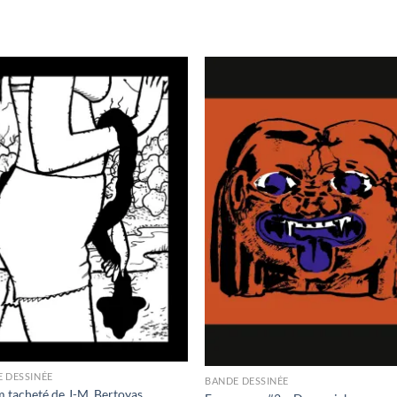
Ajouter
Ajou
à la
à l
wishlist
wishl
 DESSINÉE
BANDE DESSINÉE
m tacheté de J-M. Bertoyas