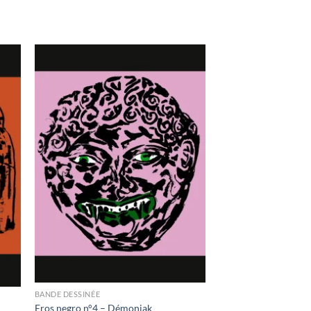
ter
Ajouter
a
à la
ist
wishlist
BANDE DESSINÉE
Eros negro n°4 – Démoniak