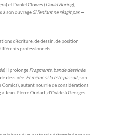
er
a) et Daniel Clowes (
David Boring
),
es à son ouvrage
Si l’enfant ne réagit pas
—
tions d’écriture, de dessin, de position
différents professionnels.
ée
) il prolonge
Fragments, bande dessinée
,
nde dessinée.
Et même si la tête passait
, son
n Comics), autant nourrie de considérations
g à Jean-Pierre Oudart, d’Ovide à Georges
ur la base d’un protocole déterminé par des