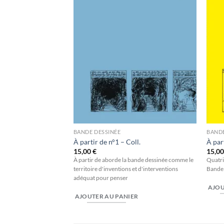
wishlist
BANDE DESSINÉE
BANDE
À partir de n°1 – Coll.
À par
15,00
€
15,0
À partir de aborde la bande dessinée comme le
Quatri
territoire d'inventions et d'interventions
Bande
adéquat pour penser
AJOU
AJOUTER AU PANIER