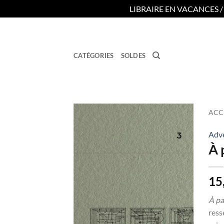
LIBRAIRE EN VACANCES 
Passer
au
contenu
CATÉGORIES
SOLDES
ACC
Adv
Ajouter
À 
à la
wishlist
15
À pa
ress