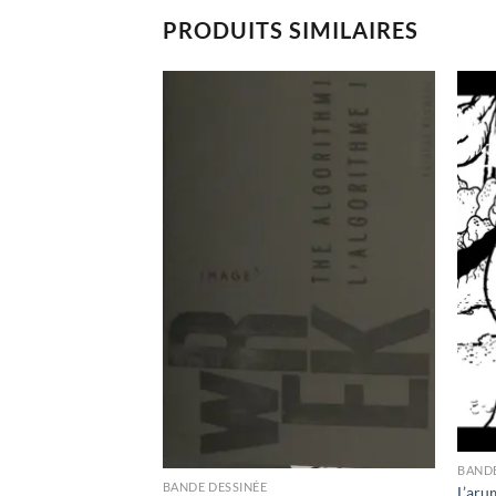
PRODUITS SIMILAIRES
Ajouter
Ajouter
à la
à la
wishlist
wishlist
BANDE
BANDE DESSINÉE
L’aru