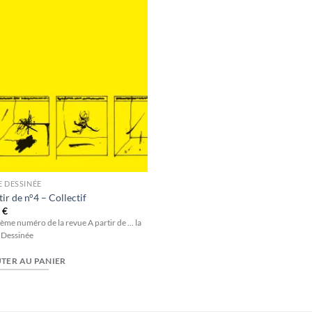
wishlist
 DESSINÉE
tir de n°4 – Collectif
0
€
ème numéro de la revue A partir de ... la
 Dessinée
TER AU PANIER