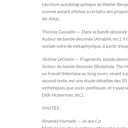
L’écriture autobiographique de Walter Benjam
comme autant d’échos à certains des propres
éd. Allia).
Thomas Gosselin —
Dans la bande dessinée 
Auteur de bande dessinée (Atrabile, etc.), il
sociale voire de métaphysique, à partir d’exp
Jérôme LeGlatin —
Fragments, bande dessiné
Auteur de bande dessinée (Bicéphale, The Ho
un travail théorique au long cours, visant à
second texte, est une étude détaillée des 20
esthétiques que socio-politiques. et traver
Didi-Huberman, etc.).
INVITÉS :
Amanda Hurtado —
‘es ace L p
Motivée par des questions attenantes à ses