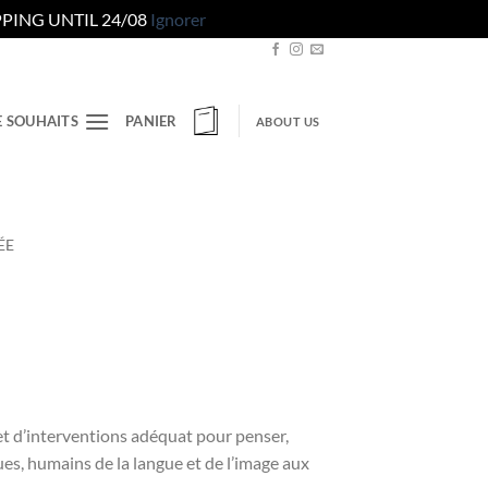
PING UNTIL 24/08
Ignorer
E SOUHAITS
PANIER
ABOUT US
ÉE
et d’interventions adéquat pour penser,
ques, humains de la langue et de l’image aux