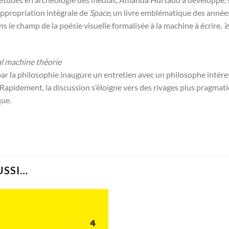
appropriation intégrale de
Space
, un livre emblématique des années
ans le champ de la poésie visuelle formalisée à la machine à écrire.
‘
l machine théorie
r la philosophie inaugure un entretien avec un philosophe intéres
 Rapidement, la discussion s’éloigne vers des rivages plus pragmatiqu
que.
USSI…
Ajouter
à la