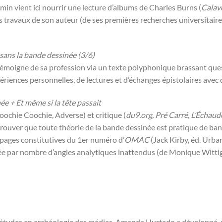
in vient ici nourrir une lecture d’albums de Charles Burns (
Calav
 travaux de son auteur (de ses premières recherches universitair
sans la bande dessinée (3/6)
 témoigne de sa profession via un texte polyphonique brassant ques
ériences personnelles, de lectures et d’échanges épistolaires avec 
e + Et même si la tête passait
ochie Coochie, Adverse) et critique (
du9.org, Pré Carré, L’Échaud
 prouver que toute théorie de la bande dessinée est pratique de ba
 pages constitutives du 1er numéro d’
OMAC
(Jack Kirby, éd. Urba
sée par nombre d’angles analytiques inattendus (de Monique Witti
 études en archéologie des médias, Amanda Hurtado a développé, s