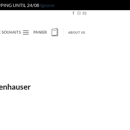
PING UNTIL 24/08
Ignorer
E SOUHAITS
PANIER
ABOUT US
genhauser