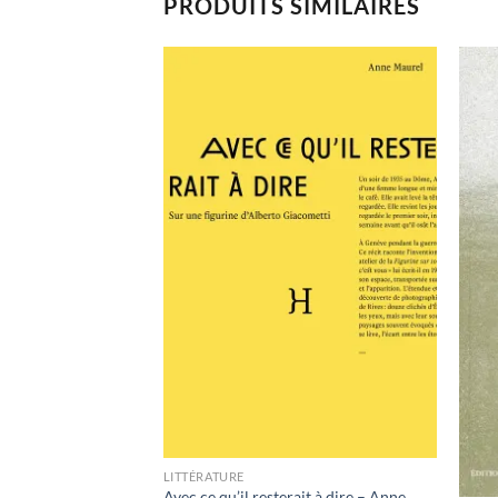
PRODUITS SIMILAIRES
Ajouter
Ajouter
à la
à la
wishlist
wishlist
 trouver le
LITTÉRATURE
elen Thorington
Avec ce qu’il resterait à dire – Anne