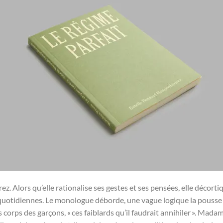
 Alors qu’elle rationalise ses gestes et ses pensées, elle décorti
s quotidiennes. Le monologue déborde, une vague logique la pous
corps des garçons, « ces faiblards qu’il faudrait annihiler ». Madam