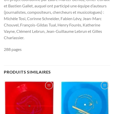
et Bastien Gallet, auquel ont participé une équipe d’auteurs
(journalistes, compositeurs, chercheurs et musicologues) :
Michèle Tosi, Corinne Schneider, Fabien Lévy, Jean-Marc
Chouvel, François-Gildas Tual, Henry Fourès, Katherine
Vayne, Clément Lebrun, Jean-Guillaume Lebrun et Gilles
Charlassier.
288 pages
PRODUITS SIMILAIRES
Ajouter
Ajouter
à la
à la
wishlist
wishlist