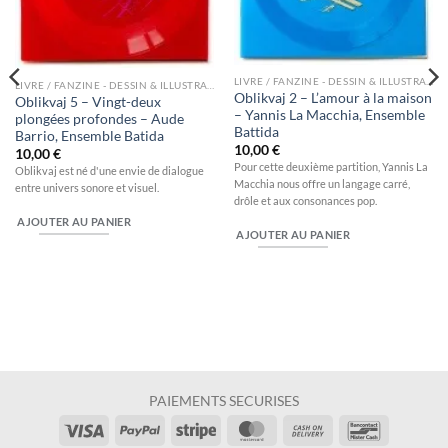
LIVRE / FANZINE - DESSIN & ILLUSTRATION
LIVRE / FANZINE - DESSIN & ILLUSTRATION
Oblikvaj 2 – L’amour à la maison
Oblikvaj 5 – Vingt-deux
– Yannis La Macchia, Ensemble
plongées profondes – Aude
Battida
Barrio, Ensemble Batida
10,00
€
10,00
€
Pour cette deuxième partition, Yannis La
Oblikvaj est né d'une envie de dialogue
Macchia nous offre un langage carré,
entre univers sonore et visuel.
drôle et aux consonances pop.
AJOUTER AU PANIER
AJOUTER AU PANIER
PAIEMENTS SECURISES
Visa
PayPal
Stripe
MasterCard
Cash
Bancontac