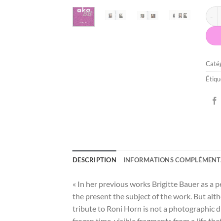
quant
Catég
Étiqu
DESCRIPTION
INFORMATIONS COMPLÉMENT
« In her previous works Brigitte Bauer as a 
the present the subject of the work. But al
tribute to Roni Horn is not a photographic 
frozen time, visible fragments from a life 