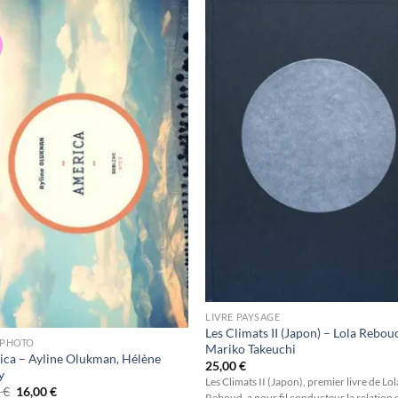
Ajouter
Ajou
à la
à l
wishlist
wishl
LIVRE PAYSAGE
Les Climats II (Japon) – Lola Rebou
 PHOTO
Mariko Takeuchi
ca – Ayline Olukman, Hélène
25,00
€
y
Les Climats II (Japon), premier livre de Lol
Le
Le
0
€
16,00
€
Reboud, a pour fil conducteur la relation