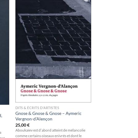
ter
Ajouter
a
à la
ist
wishlist
DITS & ÉCRITS D'ARTISTES
Gnose & Gnose & Gnose – Aymeric
d,
Vergnon-d’Alençon
25,00
€
Aboukaïev est d’abord atteint de mélancolie
a
comme certains oiseaux enivrés et dont le
 que