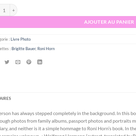
ité de akaBB - tribute to Roni horn
AJOUTER AU PANIER
orie :
Livre Photo
ettes :
Brigitte Bauer
,
Roni Horn
AIRES
person has always stepped completely in the background. In this bo
though photos from family albums, passport photos and portraits m
diary, and neither is it a simple hommage to Roni Horn’s book. In
that remains unknown. « Wolfgang Hermann (extract, translated by 