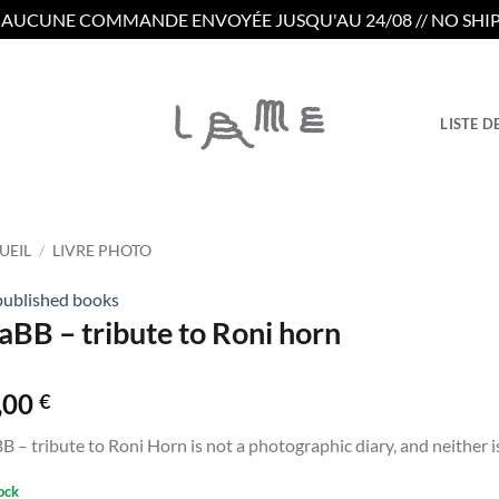
/ AUCUNE COMMANDE ENVOYÉE JUSQU'AU 24/08 // NO SHIP
LISTE D
UEIL
/
LIVRE PHOTO
published books
aBB – tribute to Roni horn
,00
€
B – tribute to Roni Horn is not a photographic diary, and neither 
ock