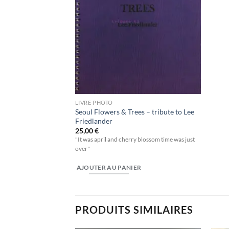
LIVRE PHOTO
Seoul Flowers & Trees – tribute to Lee
Friedlander
25,00
€
"It was april and cherry blossom time was just
over"
AJOUTER AU PANIER
PRODUITS SIMILAIRES