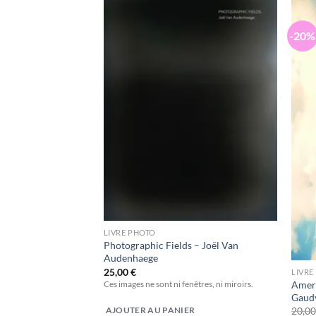
-20%
Ajouter
Ajouter
à la
à la
wishlist
wishlist
LIVRE PHOTO
Photographic Fields – Joël Van
ali Brueder
Audenhaege
25,00
€
LIVRE
seille et la Corse entre
Ameri
Ces images ne sont ni fenêtres, ni miroirs.
Gaud
20,0
AJOUTER AU PANIER
ER