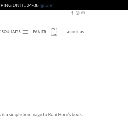
PING UNTIL 24/08
Ignorer
E SOUHAITS
PANIER
ABOUT US
is it a simple hommage to Roni Horn’s book.