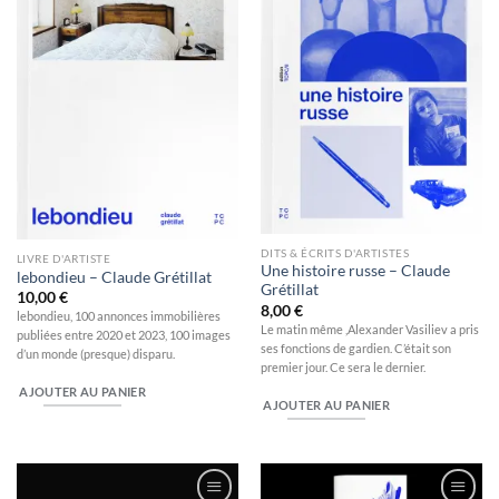
DITS & ÉCRITS D'ARTISTES
LIVRE D'ARTISTE
Une histoire russe – Claude
lebondieu – Claude Grétillat
Grétillat
10,00
€
8,00
€
lebondieu, 100 annonces immobilières
Le matin même ,Alexander Vasiliev a pris
publiées entre 2020 et 2023, 100 images
ses fonctions de gardien. C’était son
d’un monde (presque) disparu.
premier jour. Ce sera le dernier.
AJOUTER AU PANIER
AJOUTER AU PANIER