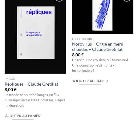
Ajouter
Ajouter
à la
à la
wishlist
wishlist
LITTÉRATURE
Norovirus – Orgie en mers
chaudes – Claude Grétillat
8,00
€
Un récit - Une croisière qui tourne mal -
Une iconographie délirante -
Immanquable !
IMAGE
AJOUTER AU PANIER
Répliques – Claude Gretillat
8,00
€
Le monde se nourrit d'images, un flux
numérique incessant et incertain. Jusqu'à
l'indigestion.
AJOUTER AU PANIER