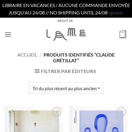
LIBRAIRE EN VACANCES / AUCUNE COMMANDE ENVOYÉE
JUSQU'AU 24/08 // NO SHIPPING UNTIL 24/08
Ignorer
Passer
ABOUT US
au
contenu
ACCUEIL
/
PRODUITS IDENTIFIÉS “CLAUDE
GRÉTILLAT”
FILTRER PAR ÉDITEURS
Ajouter
Ajouter
à la
à la
wishlist
wishlist