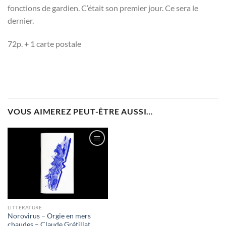
fonctions de gardien. C’était son premier jour. Ce sera le
dernier.
72p. + 1 carte postale
VOUS AIMEREZ PEUT-ÊTRE AUSSI…
Ajouter
à la
wishlist
LITTÉRATURE
Norovirus – Orgie en mers
chaudes – Claude Grétillat