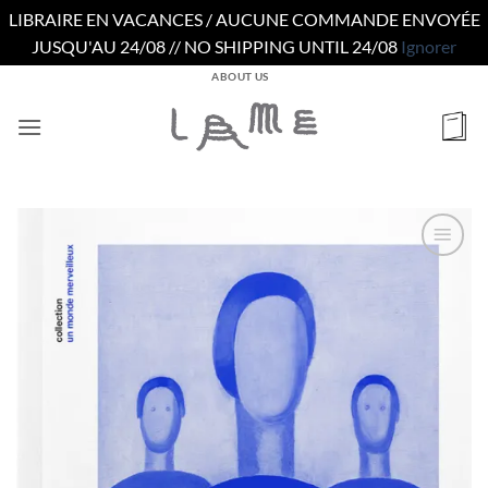
LIBRAIRE EN VACANCES / AUCUNE COMMANDE ENVOYÉE
JUSQU'AU 24/08 // NO SHIPPING UNTIL 24/08
Ignorer
Passer
ABOUT US
au
contenu
Ajouter
à la
wishlist