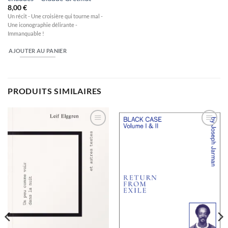
8,00
€
Un récit - Une croisière qui tourne mal -
Une iconographie délirante -
Immanquable !
AJOUTER AU PANIER
PRODUITS SIMILAIRES
Ajouter
Ajouter
à la
à la
wishlist
wishlist