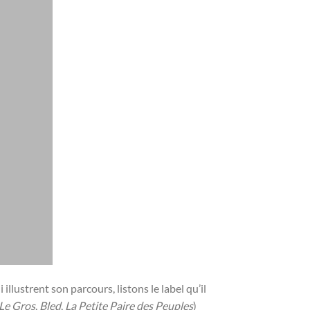
llustrent son parcours, listons le label qu’il
Le Gros
,
Bled
,
La Petite Paire des Peuples
)