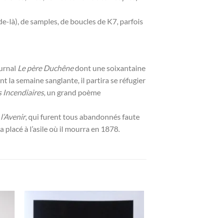
e-là), de samples, de boucles de K7, parfois
ournal
Le père Duchêne
dont une soixantaine
la semaine sanglante, il partira se réfugier
s Incendiaires
, un grand poème
t
l’Avenir
, qui furent tous abandonnés faute
 placé à l’asile où il mourra en 1878.
ter
Ajouter