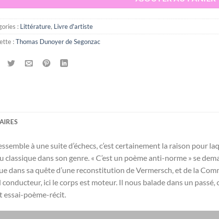
ories :
Littérature
,
Livre d'artiste
ette :
Thomas Dunoyer de Segonzac
AIRES
semble à une suite d’échecs, c’est certainement la raison pour l
eu classique dans son genre. « C’est un poème anti-norme » se deman
dans sa quête d’une reconstitution de Vermersch, et de la Commu
l conducteur, ici le corps est moteur. Il nous balade dans un passé, 
t essai-poème-récit.