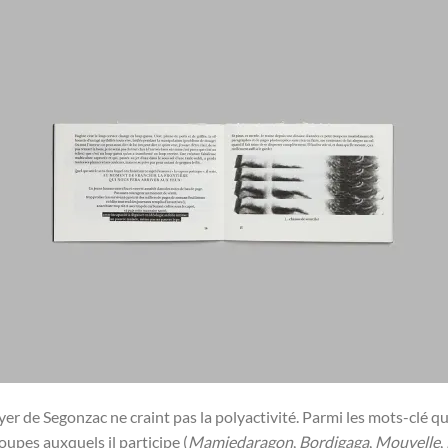
r de Segonzac ne craint pas la polyactivité. Parmi les mots-clé qui i
oupes auxquels il participe (
Mamiedaragon
,
Bordigaga
,
Mouvelle
,