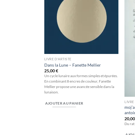
à la
à la
wishlist
wishlist
LIVRE D'ARTISTE
Dans la Lune – Fanette Mellier
25,00
€
Un cycle lunaire aux formes simples et épurées.
En combinant 8 encres de couleur, Fanette
Mellier propose une avancée sensible dans la
lunaison.
tructions – Éric
LIVRE
AJOUTER AU PANIER
moj’a
antoi
stes ayant volontairement
20,0
œuvres
Du rat
ER
AJOU