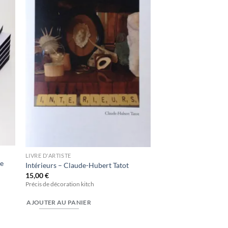
a
à la
ist
wishlist
LIVRE D'ARTISTE
ie
Intérieurs – Claude-Hubert Tatot
15,00
€
Précis de décoration kitch
AJOUTER AU PANIER