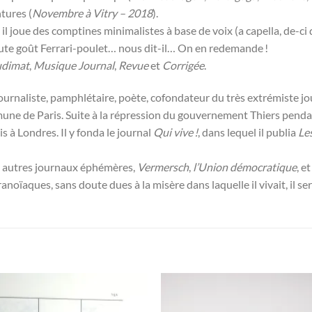
tures (
Novembre à Vitry – 2018
).
 joue des comptines minimalistes à base de voix (a capella, de-ci d
ute goût Ferrari-poulet… nous dit-il… On en redemande !
dimat
,
Musique Journal
,
Revue
et
Corrigée
.
journaliste, pamphlétaire, poète, cofondateur du très extrémiste j
e de Paris. Suite à la répression du gouvernement Thiers pendant 
 à Londres. Il y fonda le journal
Qui vive !
, dans lequel il publia
Le
s autres journaux éphémères,
Vermersch
,
l’Union démocratique
, e
oïaques, sans doute dues à la misère dans laquelle il vivait, il sera
Ajouter
Ajou