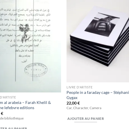
à la
à l
wishlist
wishl
LIVRE D'ARTISTE
People in a faraday cage – Stéphan
Gygax
 D'ARTISTE
m al arabeia – Farah Khelil &
22,00
€
ne lefebvre editions
Car, Character, Camera
0
€
 de bibliothèque
AJOUTER AU PANIER
TER AU PANIER