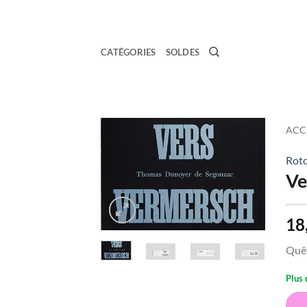
Passer
au
contenu
CATÉGORIES
SOLDES
ACC
Roto
Ajouter
Ve
à la
wishlist
18
Quêt
Plus 