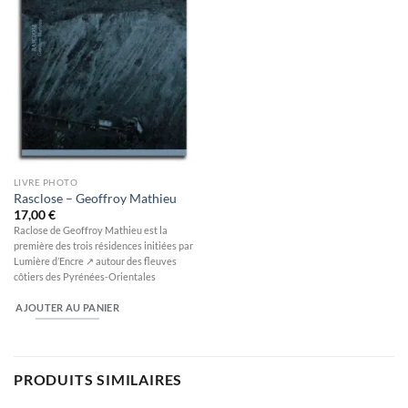
LIVRE PHOTO
Rasclose – Geoffroy Mathieu
17,00
€
Raclose de Geoffroy Mathieu est la
première des trois résidences initiées par
Lumière d’Encre ↗ autour des fleuves
côtiers des Pyrénées-Orientales
AJOUTER AU PANIER
PRODUITS SIMILAIRES