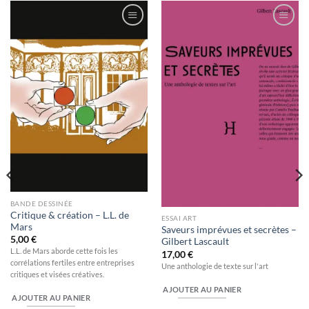
Ajouter
Ajouter
à la
à la
wishlist
wishlist
BANDE DESSINÉE
Critique & création – L.L. de
ESSAI ART
Mars
Saveurs imprévues et secrètes –
5,00
€
Gilbert Lascault
L.L. de Mars aborde cette fois les
17,00
€
corrélations fertiles entre entreprises
Une anthologie de texte sur l'art
critiques et visées créatives.
AJOUTER AU PANIER
AJOUTER AU PANIER