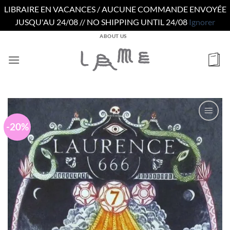
LIBRAIRE EN VACANCES / AUCUNE COMMANDE ENVOYÉE
JUSQU'AU 24/08 // NO SHIPPING UNTIL 24/08
Ignorer
Passer
ABOUT US
au
contenu
-20%
Ajouter
à la
wishlist