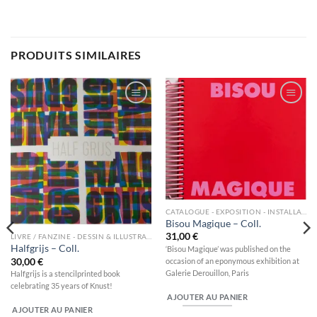
PRODUITS SIMILAIRES
Ajouter
Ajouter
à la
à la
wishlist
wishlist
CATALOGUE - EXPOSITION - INSTALLATION
Bisou Magique – Coll.
31,00
€
LIVRE / FANZINE - DESSIN & ILLUSTRATION
Halfgrijs – Coll.
‘Bisou Magique’ was published on the
occasion of an eponymous exhibition at
30,00
€
Galerie Derouillon, Paris
Halfgrijs is a stencilprinted book
celebrating 35 years of Knust!
AJOUTER AU PANIER
AJOUTER AU PANIER