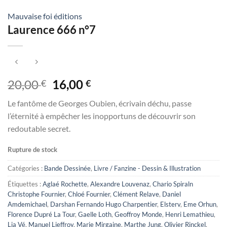
Mauvaise foi éditions
Laurence 666 n°7
Le
Le
20,00
16,00
€
€
prix
prix
Le fantôme de Georges Oubien, écrivain déchu, passe
initial
actuel
l’éternité à empêcher les inopportuns de découvrir son
était :
est :
redoutable secret.
20,00 €.
16,00 €.
Rupture de stock
Catégories :
Bande Dessinée
,
Livre / Fanzine - Dessin & Illustration
Étiquettes :
Aglaé Rochette
,
Alexandre Louvenaz
,
Chario Spiraln
Christophe Fournier
,
Chloé Fournier
,
Clément Relave
,
Daniel
Amdemichael
,
Darshan Fernando Hugo Charpentier
,
Elsterv
,
Eme Orhun
,
Florence Dupré La Tour
,
Gaelle Loth
,
Geoffroy Monde
,
Henri Lemathieu
,
Lia Vé
,
Manuel Lieffroy
,
Marie Mirgaine
,
Marthe Jung
,
Olivier Rinckel
,