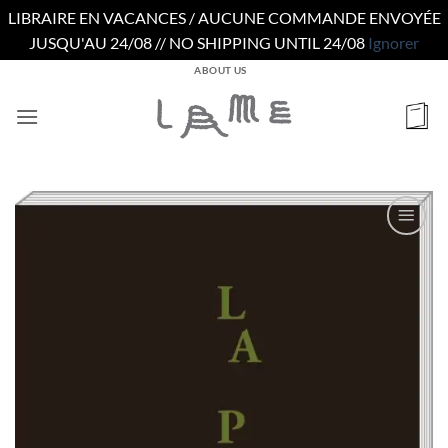
LIBRAIRE EN VACANCES / AUCUNE COMMANDE ENVOYÉE
JUSQU'AU 24/08 // NO SHIPPING UNTIL 24/08
Ignorer
Passer
ABOUT US
au
contenu
Ajouter
à la
wishlist