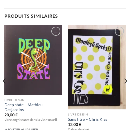
PRODUITS SIMILAIRES
Ajouter
Ajouter
à la
à la
wishlist
wishlist
LIVRE DESSIN
Deep state – Mathieu
Desjardins
LIVRE DESSIN
20,00
€
Sans titre – Chris Kiss
Virée angoissante dans la vie d'un œil
12,00
€
Cahier dessiné
AJOUTER AU PANIER