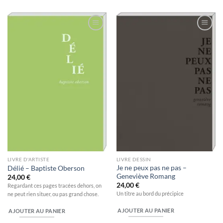
Ajouter
Ajouter
à la
à la
wishlist
wishlist
LIVRE D'ARTISTE
LIVRE DESSIN
Je ne peux pas ne pas –
Délié – Baptiste Oberson
Geneviève Romang
24,00
€
24,00
€
Regardant ces pages tracées dehors, on
Un titre au bord du précipice
ne peut rien situer, ou pas grand chose.
AJOUTER AU PANIER
AJOUTER AU PANIER