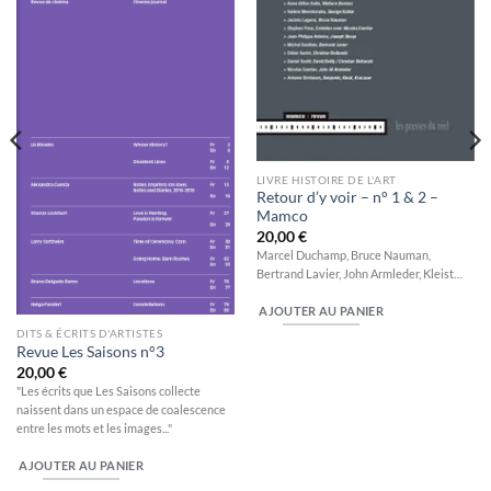
LIVRE HISTOIRE DE L'ART
Retour d’y voir – n° 1 & 2 –
Mamco
20,00
€
Marcel Duchamp, Bruce Nauman,
Bertrand Lavier, John Armleder, Kleist…
AJOUTER AU PANIER
DITS & ÉCRITS D'ARTISTES
Revue Les Saisons n°3
20,00
€
"Les écrits que Les Saisons collecte
naissent dans un espace de coalescence
entre les mots et les images..."
AJOUTER AU PANIER