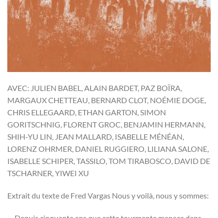
AVEC: JULIEN BABEL, ALAIN BARDET, PAZ BOÏRA,
MARGAUX CHETTEAU, BERNARD CLOT, NOÉMIE DOGE,
CHRIS ELLEGAARD, ETHAN GARTON, SIMON
GORITSCHNIG, FLORENT GROC, BENJAMIN HERMANN,
SHIH-YU LIN, JEAN MALLARD, ISABELLE MÉNÉAN,
LORENZ OHRMER, DANIEL RUGGIERO, LILIANA SALONE,
ISABELLE SCHIPER, TASSILO, TOM TIRABOSCO, DAVID DE
TSCHARNER, YIWEI XU
Extrait du texte de Fred Vargas Nous y voilà, nous y sommes:
… Depuis cinquante ans que cette tourmente menace dans