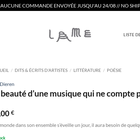
/ AUCUNE COMMANDE ENVOYÉE JUSQU'AU 24/08 // NO SHIP
LISTE D
UEIL
/
DITS & ÉCRITS D'ARTISTES
/
LITTÉRATURE
/
POÉSIE
Dieren
 beauté d’une musique qui ne compte 
,00
€
e monde dans son ensemble s’éveille un jour, il aura besoin de quelqu
ock