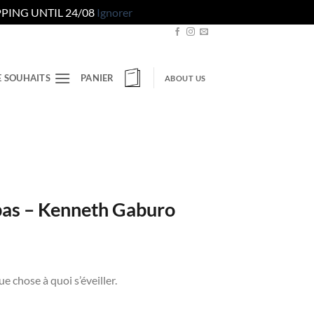
PING UNTIL 24/08
Ignorer
E SOUHAITS
PANIER
ABOUT US
pas – Kenneth Gaburo
e chose à quoi s’éveiller.