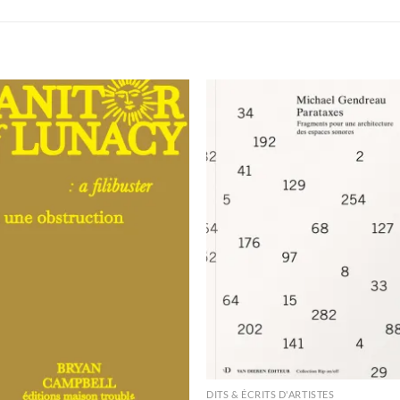
Ajouter
Ajou
à la
à l
wishlist
wishl
DITS & ÉCRITS D'ARTISTES