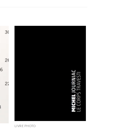
ter
Ajouter
a
à la
ist
wishlist
LIVRE PHOTO