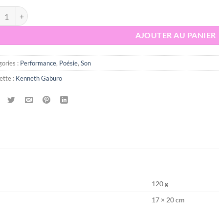
tité de La beauté d'une musique qui ne compte pas - Kenneth Gaburo
AJOUTER AU PANIER
ories :
Performance
,
Poésie
,
Son
ette :
Kenneth Gaburo
120 g
17 × 20 cm