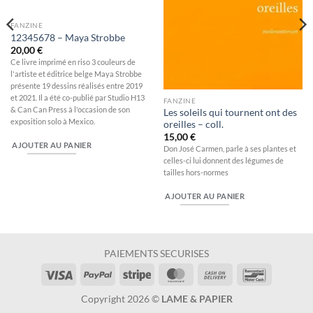
FANZINE
12345678 – Maya Strobbe
20,00
€
Ce livre imprimé en riso 3 couleurs de
l'artiste et éditrice belge Maya Strobbe
présente 19 dessins réalisés entre 2019
et 2021. Il a été co-publié par Studio H13
FANZINE
& Can Can Press à l'occasion de son
Les soleils qui tournent ont des
exposition solo à Mexico.
oreilles – coll.
15,00
€
AJOUTER AU PANIER
Don José Carmen, parle à ses plantes et
celles-ci lui donnent des légumes de
tailles hors-normes
AJOUTER AU PANIER
PAIEMENTS SECURISES
Visa
PayPal
Stripe
MasterCard
Cash
Bancontac
On
Copyright 2026 ©
LAME & PAPIER
Delivery