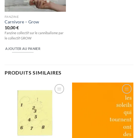
FANZINE
Carnivore – Grow
10,00
€
Fanzine collectif sur le cannibalisme par
le collectif GROW
AJOUTER AU PANIER
PRODUITS SIMILAIRES
Ajouter
Ajouter
à la
à la
wishlist
wishlist