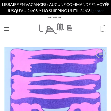
LIBRAIRE EN VACANCES / AUCUNE COMMANDE ENVOYÉE
JUSQU'AU 24/08 // NO SHIPPING UNTIL 24/08
Ignorer
Passer
ABOUT US
au
contenu
Ajouter
à la
wishlist