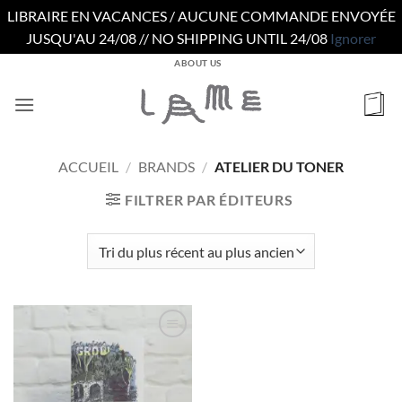
LIBRAIRE EN VACANCES / AUCUNE COMMANDE ENVOYÉE
JUSQU'AU 24/08 // NO SHIPPING UNTIL 24/08
Ignorer
Passer
ABOUT US
au
contenu
ACCUEIL
/
BRANDS
/
ATELIER DU TONER
FILTRER PAR ÉDITEURS
Ajouter
à la
wishlist