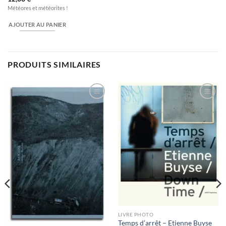
Météores et météorites !
AJOUTER AU PANIER
PRODUITS SIMILAIRES
Ajouter
Ajouter
à la
à la
wishlist
wishlist
LIVRE PHOTO
Temps d’arrêt – Etienne Buyse