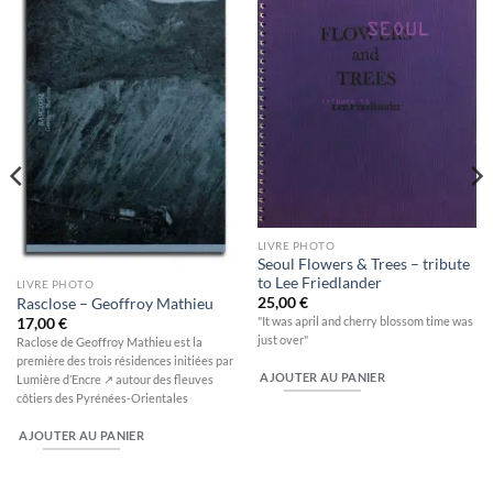
Ajouter
Ajouter
à la
à la
wishlist
wishlist
LIVRE PHOTO
Seoul Flowers & Trees – tribute
to Lee Friedlander
LIVRE PHOTO
25,00
€
Rasclose – Geoffroy Mathieu
"It was april and cherry blossom time was
17,00
€
just over"
Raclose de Geoffroy Mathieu est la
première des trois résidences initiées par
AJOUTER AU PANIER
Lumière d’Encre ↗ autour des fleuves
côtiers des Pyrénées-Orientales
AJOUTER AU PANIER