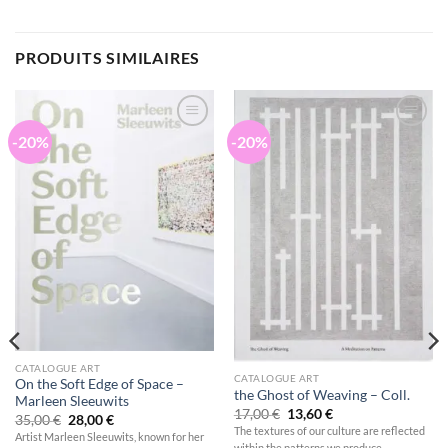
PRODUITS SIMILAIRES
-20%
-20%
Ajouter
Ajouter
à la
à la
wishlist
wishlist
CATALOGUE ART
CATALOGUE ART
On the Soft Edge of Space –
the Ghost of Weaving – Coll.
Marleen Sleeuwits
Le
Le
17,00
€
13,60
€
Le
Le
35,00
€
28,00
€
prix
prix
prix
prix
The textures of our culture are reflected
Artist Marleen Sleeuwits, known for her
initial
actuel
initial
actuel
within the patterns we produce.