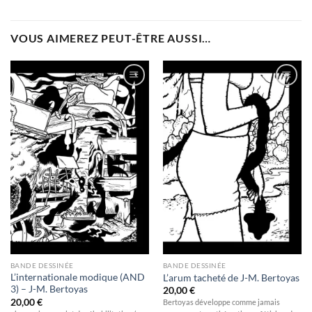
VOUS AIMEREZ PEUT-ÊTRE AUSSI…
Ajouter
Ajouter
à la
à la
wishlist
wishlist
BANDE DESSINÉE
BANDE DESSINÉE
L’internationale modique (AND
L’arum tacheté de J-M. Bertoyas
3) – J-M. Bertoyas
20,00
€
20,00
€
Bertoyas développe comme jamais