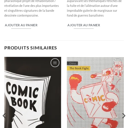
pharaonique projet de réhabilitation /
auparavant ses thématiques fétiches de
révélation de l’une des plus importantes
la fuite et de l’aliénation autour d’une
et singulières signatures de la bande
improbable galerie de marginaux sur
dessinée contemporaine.
fond de guerres banalisées
AJOUTER AU PANIER
AJOUTER AU PANIER
PRODUITS SIMILAIRES
Ajouter
Ajouter
à la
à la
wishlist
wishlist