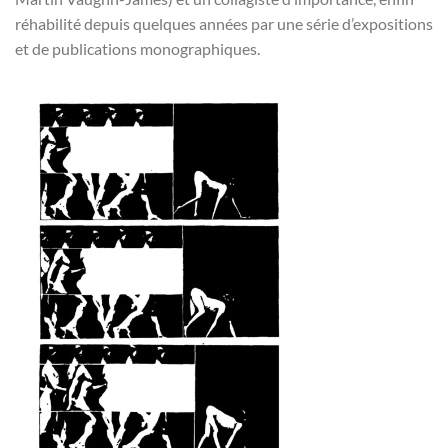
réhabilité depuis quelques années par une série d’expositions
et de publications monographiques.