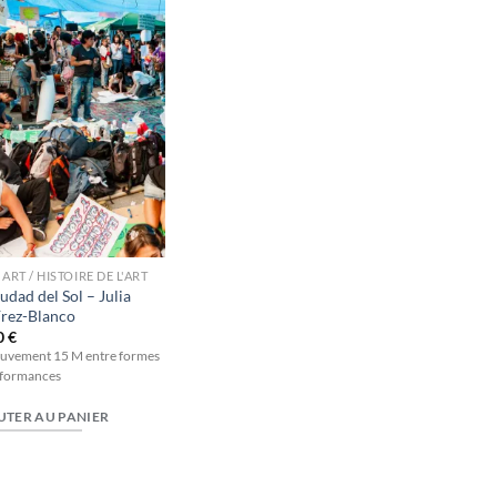
à la
wishlist
 ART / HISTOIRE DE L'ART
udad del Sol – Julia
rez-Blanco
0
€
uvement 15 M entre formes
rformances
UTER AU PANIER