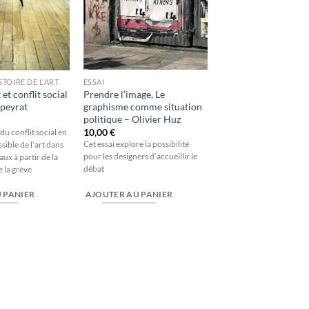
ESSAI
ISTOIRE DE L'ART
Prendre l’image, Le
 et conflit social
graphisme comme situation
peyrat
politique – Olivier Huz
10,00
€
du conflit social en
Cet essai explore la possibilité
ssible de l’art dans
pour les designers d’accueillir le
aux à partir de la
débat
 la grève
AJOUTER AU PANIER
 PANIER