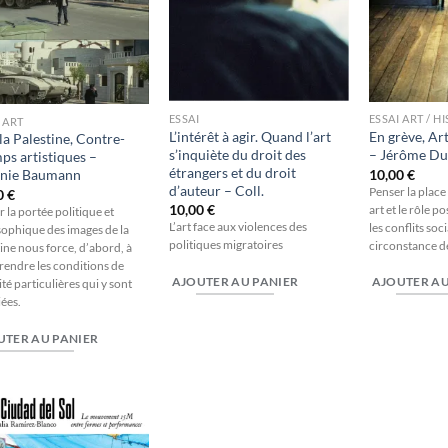
ESSAI
ESSAI ART / H
 ART
L’intérêt à agir. Quand l’art
En grève, Art
la Palestine, Contre-
s’inquiète du droit des
– Jérôme Du
ps artistiques –
étrangers et du droit
10,00
€
anie Baumann
d’auteur – Coll.
Penser la place 
0
€
10,00
€
art et le rôle po
 la portée politique et
L’art face aux violences des
les conflits soci
sophique des images de la
politiques migratoires
circonstance de
ine nous force, d’abord, à
endre les conditions de
AJOUTER AU PANIER
AJOUTER AU
lité particulières qui y sont
ées.
UTER AU PANIER
Ajouter