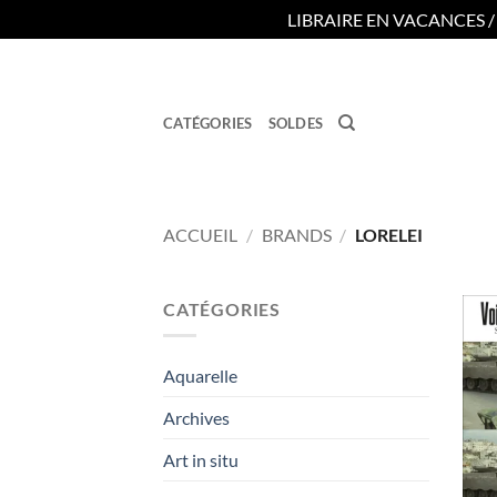
LIBRAIRE EN VACANCES 
Passer
au
contenu
CATÉGORIES
SOLDES
ACCUEIL
/
BRANDS
/
LORELEI
CATÉGORIES
Aquarelle
Archives
Art in situ