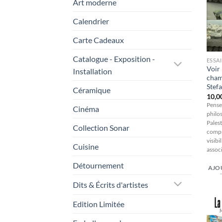
Art moderne
Calendrier
Carte Cadeaux
Catalogue - Exposition -
ESSAI
Voir 
Installation
cham
Stef
Céramique
10,0
Penser
Cinéma
philo
Palest
Collection Sonar
compr
visibi
Cuisine
associ
Détournement
AJO
Dits & Écrits d'artistes
Edition Limitée