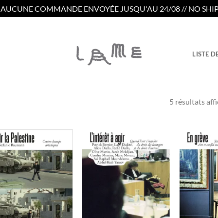
/ AUCUNE COMMANDE ENVOYÉE JUSQU'AU 24/08 // NO SHIP
LISTE D
5 résultats aff
Ajouter
Ajouter
à la
à la
wishlist
wishlist