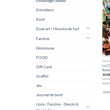
Emballage cadeau
Entretiens
Essai
Essai art / Histoire de l'art
Fanzine
Féminisme
FOOD
ESSAI
La Ci
Gift Card
Ramí
10,0
Graffiti
Le mo
et pe
Jeu
AJO
Journal de bord
Livre / Fanzine - Dessin &