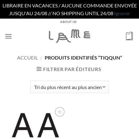
LIBRAIRE EN VACANCES / AUCUNE COMMANDE ENVOYÉE
JUSQU'AU 24/08 // NO SHIPPING UNTIL 24/08
Ignorer
Passer
ABOUT US
au
contenu
ACCUEIL
/
PRODUITS IDENTIFIÉS “TIQQUN”
FILTRER PAR ÉDITEURS
Ajouter
à la
wishlist