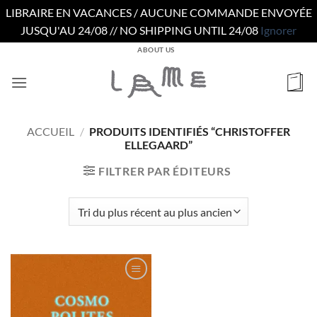
LIBRAIRE EN VACANCES / AUCUNE COMMANDE ENVOYÉE
JUSQU'AU 24/08 // NO SHIPPING UNTIL 24/08
Ignorer
Passer
ABOUT US
au
contenu
ACCUEIL
/
PRODUITS IDENTIFIÉS “CHRISTOFFER
ELLEGAARD”
FILTRER PAR ÉDITEURS
Ajouter
à la
wishlist