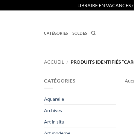
LIBRAIRE EN VACANCES 
Passer
au
contenu
CATÉGORIES
SOLDES
ACCUEIL
/
PRODUITS IDENTIFIÉS “CAR
CATÉGORIES
Aucu
Aquarelle
Archives
Art in situ
Art moderne