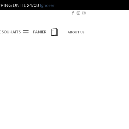
PING UNTIL 24/08
Ignorer
E SOUHAITS
PANIER
ABOUT US