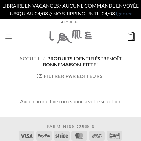
LIBRAIRE EN VACANCES / AUCUNE COMMANDE ENVOYÉE
JUSQU'AU 24/08 // NO SHIPPING UNTIL 24/08
Ignorer
Passer
ABOUT US
au
contenu
ACCUEIL
/
PRODUITS IDENTIFIÉS “BENOÎT
BONNEMAISON-FITTE”
FILTRER PAR ÉDITEURS
Aucun produit ne correspond à votre sélection.
PAIEMENTS SECURISES
Visa
PayPal
Stripe
MasterCard
Cash
Bancontac