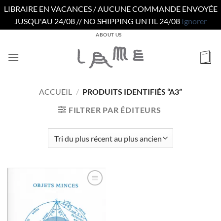
LIBRAIRE EN VACANCES / AUCUNE COMMANDE ENVOYÉE
JUSQU'AU 24/08 // NO SHIPPING UNTIL 24/08
Ignorer
Passer
ABOUT US
au
contenu
ACCUEIL
/
PRODUITS IDENTIFIÉS “A3”
FILTRER PAR ÉDITEURS
Ajouter
à la
wishlist