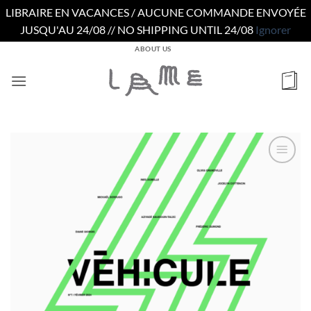
LIBRAIRE EN VACANCES / AUCUNE COMMANDE ENVOYÉE
JUSQU'AU 24/08 // NO SHIPPING UNTIL 24/08
Ignorer
Passer
ABOUT US
au
contenu
Ajouter
à la
wishlist