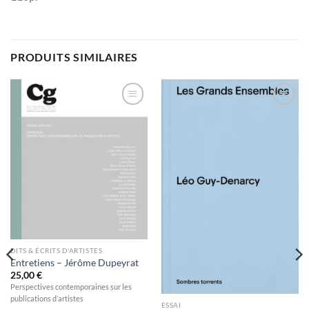
PRODUITS SIMILAIRES
Ajouter
Ajouter
à la
à la
wishlist
wishlist
DITS & ÉCRITS D'ARTISTES
Entretiens – Jérôme Dupeyrat
25,00
€
Perspectives contemporaines sur les
publications d’artistes
ESSAI