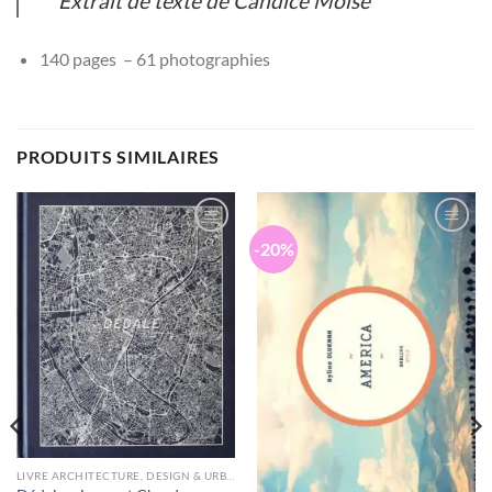
Extrait de texte de Candice Moise
140 pages
– 61 photographies
PRODUITS SIMILAIRES
-20%
Ajouter
Ajouter
à la
à la
wishlist
wishlist
LIVRE ARCHITECTURE, DESIGN & URBANISME