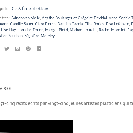
orie :
Dits & Écrits d'artistes
ettes :
Adrien van Melle
,
Agathe Boulanger et Grégoire Devidal
,
Anne-Sophie T
mann
,
Camille Sauer
,
Clara Flores
,
Damien Caccia
,
Élisa Bories
,
Elsa Lefebvre
,
F
,
Lise Hay
,
Lorraine Druon
,
Margot Pietri
,
Michael Jourdet
,
Rachel Morellet
,
Ra
stien Souchon
,
Ségolène Moteley
AIRES
t-cinq récits écrits par vingt-cinq jeunes artistes plasticiens qui t