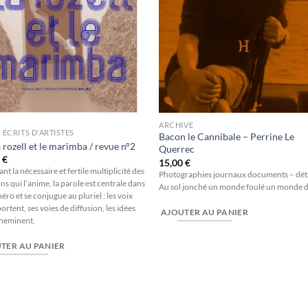
ARCHIVE
& ÉCRITS D'ARTISTES
Bacon le Cannibale – Perrine Le
la rozell et le marimba / revue n°2
Querrec
0
€
15,00
€
nt la nécessaire et fertile multiplicité des
Photographies journaux documents – détr
ns qui l’anime, la parole est centrale dans
Au sol jonché un monde foulé un monde di
ro et se conjugue au pluriel : les voix
portent, ses voies de diffusion, les idées
AJOUTER AU PANIER
cheminent.
TER AU PANIER