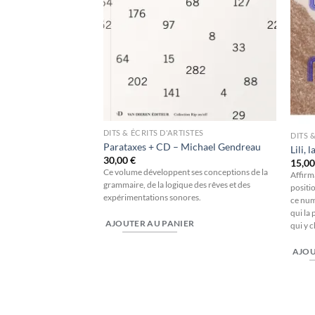
DITS & ÉCRITS D'ARTISTES
DITS 
Parataxes + CD – Michael Gendreau
Lili, 
30,00
€
15,0
Ce volume développent ses conceptions de la
STES
Affirma
ise – Jérôme
grammaire, de la logique des rêves et des
positio
 Sfar
expérimentations sonores.
ce numé
qui la 
AJOUTER AU PANIER
e sur les livres et la
qui y 
la pédagogie,
atiques culinaires.
AJOU
ER