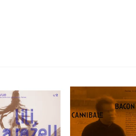
Ajouter
Ajou
à la
à l
wishlist
wishl