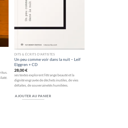
DITS & ÉCRITS D'ARTISTES
Un peu comme voir dans la nuit – Leif
Elggren + CD
28,00
€
itus.
ses textes explorent l’étrange beauté et la
laté.
dignité engravée de déchets inutiles, de vies
défaites, de souverainetés humiliées.
AJOUTER AU PANIER