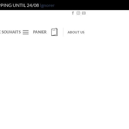
PING UNTIL 24/08
Ignorer
E SOUHAITS
PANIER
ABOUT US