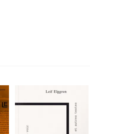
ter
Ajouter
a
à la
ist
wishlist