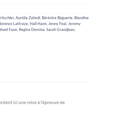
ritschler
,
Aurélia Zahedi
,
Bérénice Béguerie
,
Blandine
lorence Lattraye
,
Hall Hann
,
Jenny Feal
,
Jeremy
phaël Faon
,
Regina Demina
,
Sarah Grandjean
,
entent ici une mise à l’épreuve de