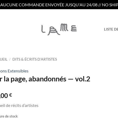
/ AUCUNE COMMANDE ENVOYÉE JUSQU'AU 24/08 // NO SHIP
LISTE D
UEIL
/
DITS & ÉCRITS D'ARTISTES
ions Extensibles
r la page, abandonnés — vol.2
,00
€
eil de récits d’artistes
re de stock