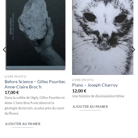
à la
à la
wishlist
wishlist
LIVRE PHOTO
LIVRE PHOTO
Before Science – Gilles Pourtier,
Piano – Joseph Charroy
Anne-Claire Broc’h
12,00
€
17,00
€
Une histoire de dissimulation féline
Dans la vallée de l’Agly, Gilles Pourtier et
Anne-Claire Broc’h ont observé la
AJOUTER AU PANIER
géologie du terrain, au plus près du cours
du fleuve.
AJOUTER AU PANIER