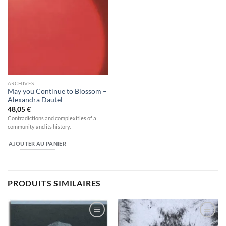
ARCHIVES
May you Continue to Blossom –
Alexandra Dautel
48,05
€
Contradictions and complexities of a
community and its history.
AJOUTER AU PANIER
PRODUITS SIMILAIRES
Ajouter
Ajouter