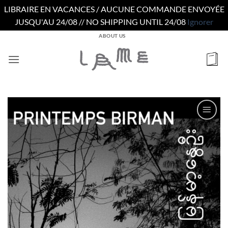
LIBRAIRE EN VACANCES / AUCUNE COMMANDE ENVOYÉE
JUSQU'AU 24/08 // NO SHIPPING UNTIL 24/08
Ignorer
Passer
ABOUT US
au
contenu
Ajouter
à la
wishlist