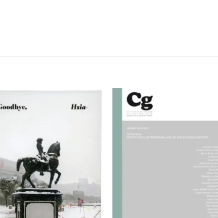
Ajouter
Ajou
à la
à l
wishlist
wishl