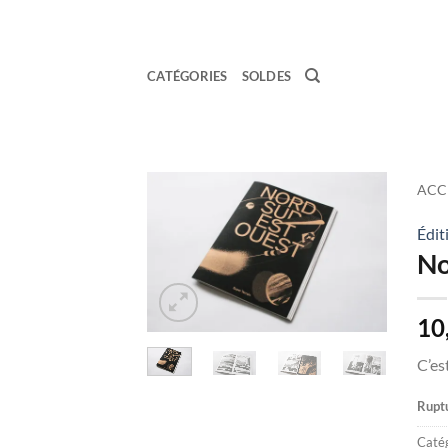
Passer
au
contenu
CATÉGORIES
SOLDES
ACC
Édi
Ajouter
No
à la
wishlist
10
C’es
Ruptu
Catég