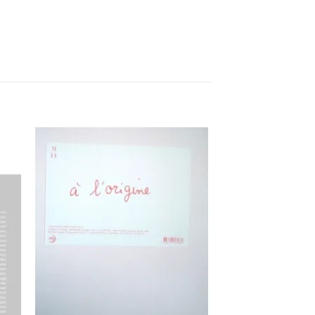
ter
Ajouter
a
à la
ist
wishlist