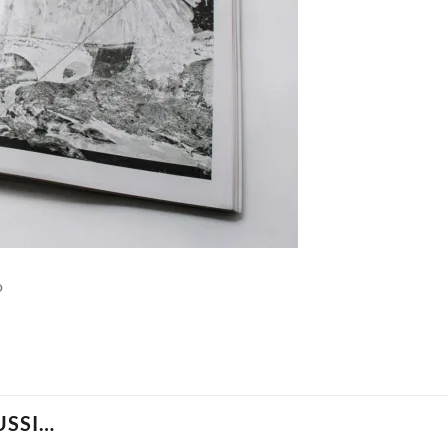
o
USSI…