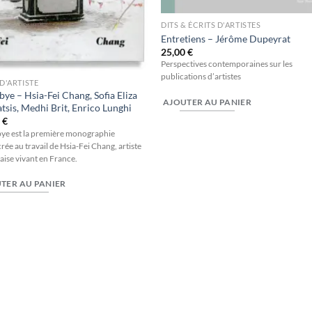
DITS & ÉCRITS D'ARTISTES
Entretiens – Jérôme Dupeyrat
25,00
€
Perspectives contemporaines sur les
publications d’artistes
 D'ARTISTE
ye – Hsia-Fei Chang, Sofia Eliza
AJOUTER AU PANIER
tsis, Medhi Brit, Enrico Lunghi
0
€
e est la première monographie
rée au travail de Hsia-Fei Chang, artiste
aise vivant en France.
TER AU PANIER