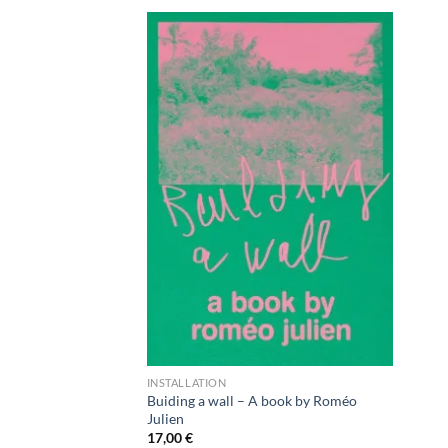
Ajouter
à la
wishlist
INSTALLATION
Buiding a wall – A book by Roméo
Julien
17,00
€