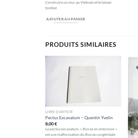
Construire un mur au Vietnam et le laisser
tomber
AJOUTER AU PANIER
PRODUITS SIMILAIRES
Ajouter
Ajouter
à la
à la
wishlist
wishlist
LIVRE D'ARTISTE
Pectus Excavatum – Quentin Yvelin
8,00
€
Le pectus excavatum, « thorax en entonnoir »
est une malformation du thorax congénitale.