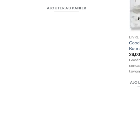
AJOUTER AU PANIER
 maycec
LIVRE
Goodb
Boura
zes of paper, modifying
nd disturbing the first
28,0
Goodby
consac
ER
taïwan
AJOU