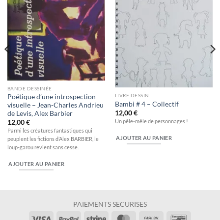
BANDE DESSINÉE
LIVRE DESSIN
Poétique d’une introspection
Bambi # 4 – Collectif
visuelle – Jean-Charles Andrieu
12,00
€
de Levis, Alex Barbier
Un pêle-mêle de personnages !
12,00
€
Parmi les créatures fantastiques qui
AJOUTER AU PANIER
peuplent les fictions d’Alex BARBIER, le
loup-garou revient sans cesse.
AJOUTER AU PANIER
PAIEMENTS SECURISES
Visa
PayPal
Stripe
MasterCard
Cash
Bancontac