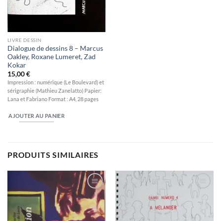
LIVRE DESSIN
Dialogue de dessins 8 – Marcus
Oakley, Roxane Lumeret, Zad
Kokar
15,00
€
Impression : numérique (Le Boulevard) et
sérigraphie (Mathieu Zanelatto) Papier:
Lana et Fabriano Format : A4, 28 pages
AJOUTER AU PANIER
PRODUITS SIMILAIRES
Ajouter
Ajouter
à la
à la
wishlist
wishlist