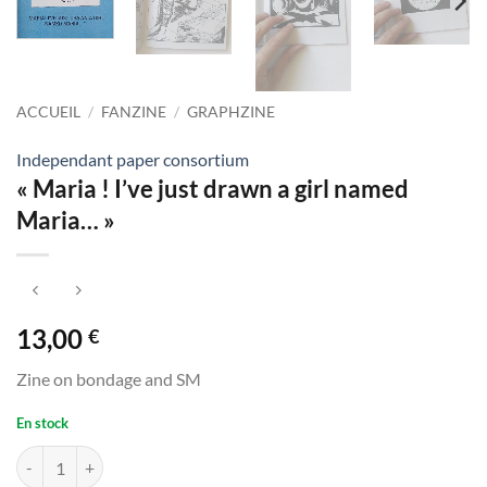
ACCUEIL
/
FANZINE
/
GRAPHZINE
Independant paper consortium
« Maria ! I’ve just drawn a girl named
Maria… »
13,00
€
Zine on bondage and SM
En stock
quantité de "Maria ! I've just drawn a girl named Maria..."