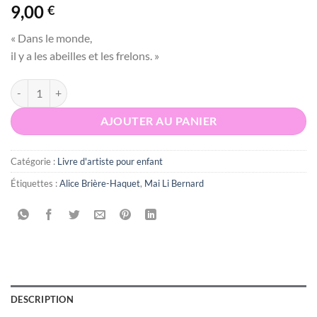
9,00
€
« Dans le monde,
il y a les abeilles et les frelons. »
quantité de L'Abeille de Saint-Simon - Alice Brière-Haquet / Mai Li Be
AJOUTER AU PANIER
Catégorie :
Livre d'artiste pour enfant
Étiquettes :
Alice Brière-Haquet
,
Mai Li Bernard
DESCRIPTION