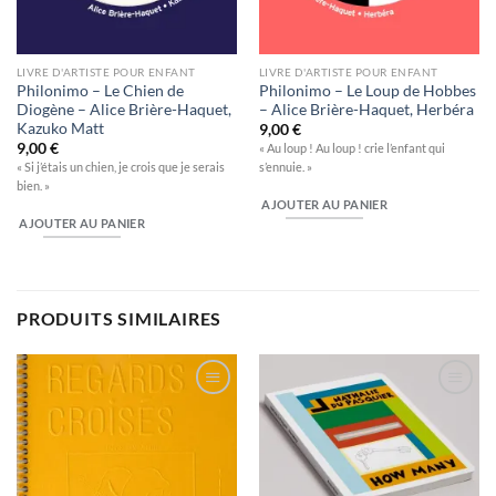
LIVRE D'ARTISTE POUR ENFANT
LIVRE D'ARTISTE POUR ENFANT
Philonimo – Le Chien de
Philonimo – Le Loup de Hobbes
Diogène – Alice Brière-Haquet,
– Alice Brière-Haquet, Herbéra
Kazuko Matt
9,00
€
9,00
€
« Au loup ! Au loup ! crie l’enfant qui
« Si j’étais un chien, je crois que je serais
s’ennuie. »
bien. »
AJOUTER AU PANIER
AJOUTER AU PANIER
PRODUITS SIMILAIRES
Ajouter
Ajouter
à la
à la
wishlist
wishlist