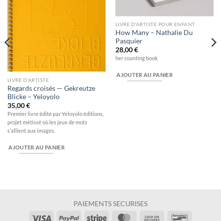
LIVRE D'ARTISTE POUR ENFANT
How Many – Nathalie Du
Pasquier
28,00
€
her counting book
AJOUTER AU PANIER
LIVRE D'ARTISTE
Regards croisés — Gekreutze
Blicke – Yeloyolo
35,00
€
Premier livre édité par Yeloyolo éditions,
projet métissé où les jeux de mots
s’allient aux images.
AJOUTER AU PANIER
PAIEMENTS SECURISES
Visa
PayPal
Stripe
MasterCard
Cash
Bancontac