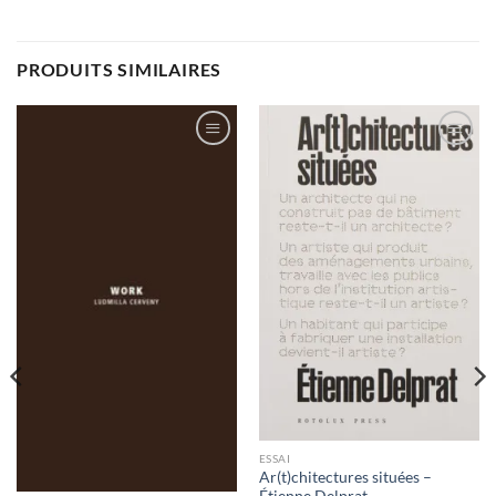
PRODUITS SIMILAIRES
Ajouter
Ajouter
à la
à la
wishlist
wishlist
ESSAI
Ar(t)chitectures situées –
Étienne Delprat