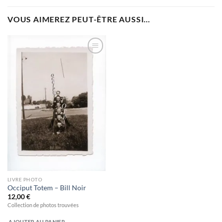
VOUS AIMEREZ PEUT-ÊTRE AUSSI…
Ajouter
à la
wishlist
LIVRE PHOTO
Occiput Totem – Bill Noir
12,00
€
Collection de photos trouvées
AJOUTER AU PANIER