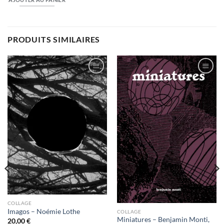
PRODUITS SIMILAIRES
Ajouter
Ajouter
à la
à la
wishlist
wishlist
COLLAGE
Imagos – Noémie Lothe
COLLAGE
Miniatures – Benjamin Monti,
20,00
€