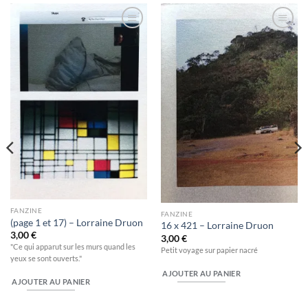
Ajouter
Ajouter
à la
à la
wishlist
wishlist
FANZINE
FANZINE
(page 1 et 17) – Lorraine Druon
16 x 421 – Lorraine Druon
3,00
€
3,00
€
"Ce qui apparut sur les murs quand les
Petit voyage sur papier nacré
yeux se sont ouverts."
AJOUTER AU PANIER
AJOUTER AU PANIER