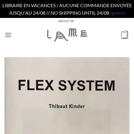
LIBRAIRE EN VACANCES / AUCUNE COMMANDE ENVOYÉE
JUSQU'AU 24/08 // NO SHIPPING UNTIL 24/08
Ignorer
Passer
ABOUT US
au
contenu
Ajouter
à la
wishlist