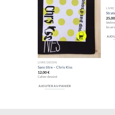
LIVRE
Strat
25,0
Sédime
les air
AJOU
LIVRE DESSIN
hm! – Aarnoud
Sans titre – Chris Kiss
Deprez
12,00
€
Cahier dessiné
k squares is WREK’s
AJOUTER AU PANIER
ER