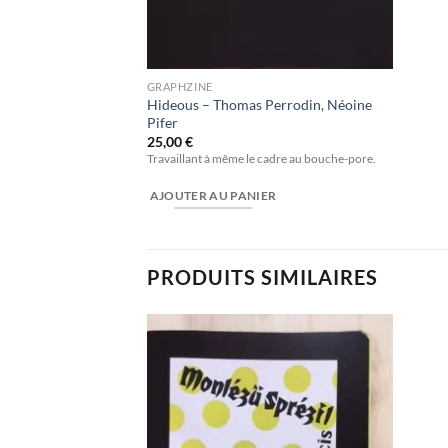
GRAPHZINE
Hideous – Thomas Perrodin, Néoine
Pifer
25,00
€
Travaillant à même le cadre au bouche-pore.
AJOUTER AU PANIER
PRODUITS SIMILAIRES
Ajouter
Ajouter
à la
à la
wishlist
wishlist