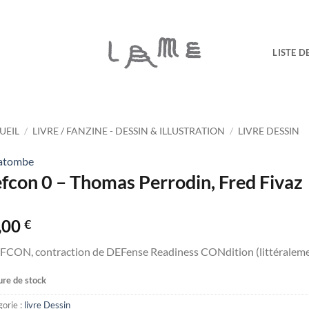
LISTE D
UEIL
/
LIVRE / FANZINE - DESSIN & ILLUSTRATION
/
LIVRE DESSIN
atombe
fcon 0 – Thomas Perrodin, Fred Fivaz
,00
€
FCON, contraction de DEFense Readiness CONdition (littéralement
re de stock
orie :
livre Dessin