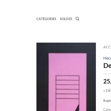
Passer
au
contenu
CATÉGORIES
SOLDES
ACC
Hec
Ajouter
De
à la
wishlist
25
« DE
Ruptu
Catég