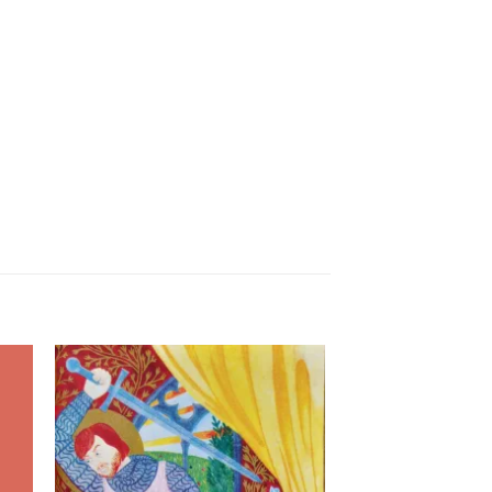
ter
Ajouter
a
à la
ist
wishlist