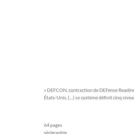
« DEFCON, contraction de DEFense Readiness 
États-Unis. (…) ce système définit cinq nive
64 pages
sérigraphie