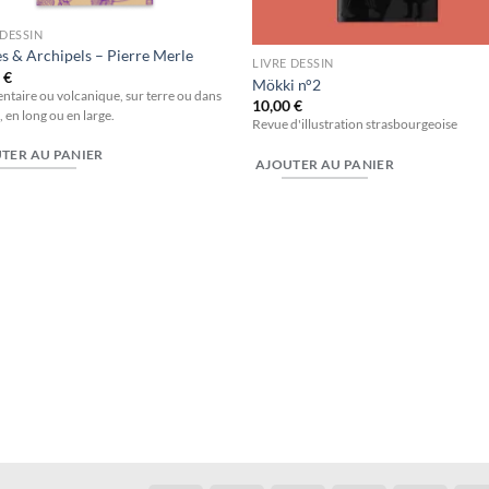
 DESSIN
es & Archipels – Pierre Merle
LIVRE DESSIN
0
€
Mökki n°2
ntaire ou volcanique, sur terre ou dans
10,00
€
s, en long ou en large.
Revue d'illustration strasbourgeoise
TER AU PANIER
AJOUTER AU PANIER