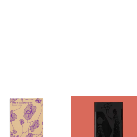
Ajouter
Ajou
à la
à l
wishlist
wishl