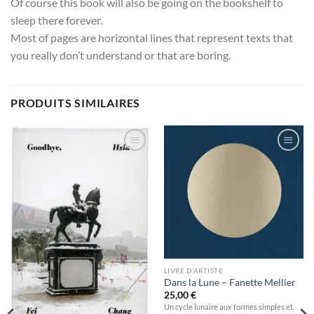
Of course this book will also be going on the bookshelf to
sleep there forever.
Most of pages are horizontal lines that represent texts that
you really don’t understand or that are boring.
PRODUITS SIMILAIRES
Ajouter
Ajouter
à la
à la
wishlist
wishlist
LIVRE D'ARTISTE
Dans la Lune – Fanette Mellier
25,00
€
Un cycle lunaire aux formes simples et