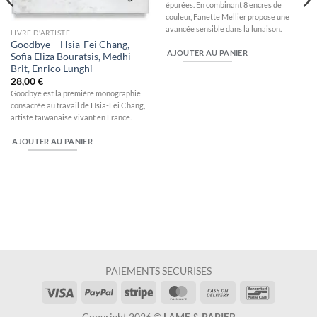
épurées. En combinant 8 encres de
couleur, Fanette Mellier propose une
avancée sensible dans la lunaison.
LIVRE D'ARTISTE
Goodbye – Hsia-Fei Chang,
AJOUTER AU PANIER
Sofia Eliza Bouratsis, Medhi
Brit, Enrico Lunghi
28,00
€
Goodbye est la première monographie
consacrée au travail de Hsia-Fei Chang,
artiste taïwanaise vivant en France.
AJOUTER AU PANIER
PAIEMENTS SECURISES
Visa
PayPal
Stripe
MasterCard
Cash
Bancontac
On
Copyright 2026 ©
LAME & PAPIER