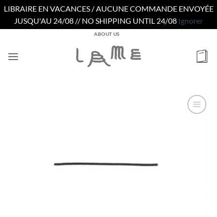
LIBRAIRE EN VACANCES / AUCUNE COMMANDE ENVOYÉE
JUSQU'AU 24/08 // NO SHIPPING UNTIL 24/08
Ignorer
Passer
ABOUT US
au
contenu
Ajouter
à la
wishlist