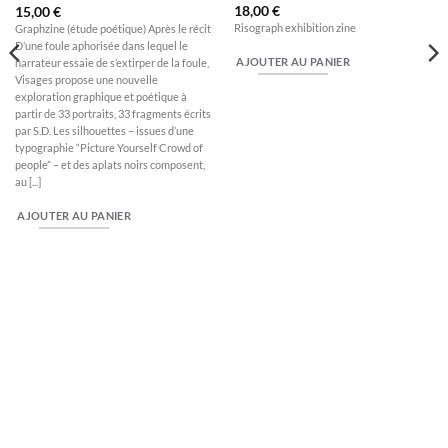
18,00
€
15,00
€
Risograph exhibition zine
Graphzine (étude poétique) Après le récit
D’une foule aphorisée dans lequel le
AJOUTER AU PANIER
narrateur essaie de s’extirper de la foule,
Visages propose une nouvelle
exploration graphique et poétique à
partir de 33 portraits, 33 fragments écrits
par S.D. Les silhouettes – issues d’une
typographie “Picture Yourself Crowd of
people” – et des aplats noirs composent,
au [...]
AJOUTER AU PANIER