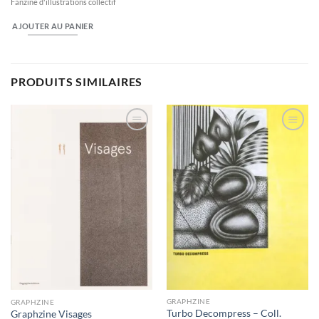
Fanzine d'illustrations collectif
AJOUTER AU PANIER
PRODUITS SIMILAIRES
Ajouter
Ajouter
à la
à la
wishlist
wishlist
GRAPHZINE
GRAPHZINE
Turbo Decompress – Coll.
Graphzine Visages