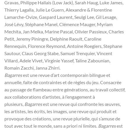
Gravas, Philippe Hallais (Low Jack), Sarah Haug, Luke James,
Thierry Lagalla, Julie Le Guern, Alexandre & Florentine
Lamarche-Ovize, Gaspard Laurent, Seulgi Lee, Gil Lesage,
José Lévy, Stéphane Manel, Clémence Mauger, Myriam
Mechita, Jan Melka, Marine Pascal, Olivier Passieux, Charles
Petit, Jeremy Piningre, Delphine Raoult, Caroline
Rennequin, Florence Reymond, Antoine Roegiers, Stephane
Sautour, Claus Georg Stabe, Samuel Trenquier, Vincent
Villard, Adele Vivet, Virginie Yassef, Taline Zabounian,
Romain Zacchi, Janna Zhirri.
Bagarres
est une revue d’art contemporain bilingue et
annuelle, faite de contraintes et de règles du jeu.
Consacrée
au passage de flambeau entre générations, au travail collectif,
aux collaborations d’artistes, à l’engagement à
plusieurs,
Bagarres
est une revue qui confronte les œuvres,
les artistes, les écrits, les images, une revue qui produit et
provoque des créations, une revue plurielle, qui s’amuse de
tout avec tout le monde, sans a priori ni limites.
Bagarres
est