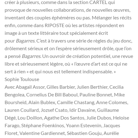
créer à plusieurs, comme dans la section CARTEL qui
provoque de nouvelles collaborations, de nouvelles œuvres,
inventant des couples éphémères ou pas. Mélanger les récits
enfin, comme dans RIPOSTE où les artistes répondent en
image à un texte littéraire tout spécialement écrit
pour
Bagarres
. C’est à travers une série de règles du jeu donc,
drôlement sérieux et on l’espère sérieusement drôle, que l’on
a pensé
Bagarres
. Un ouvroir de création potentiel, une revue
libre et sérieusement légère, où « l’œuvre d’art est ce qui ne
sert à rien » et qui nous est tellement indispensable. »
Sophie Toulouse
Avec Abagail Assor, Gilles Barbier, Julien Berthier, Cecilia
Bengolea, Cornelius De Bill Baboul, Pauline Bonnet, Mike
Boursheid, Alain Bublex, Camille Chastang, Anne Colomes,
Lauren Coullard, Jozsef Csato, Idir Davaine, Guillaume
Dégé, Lou Doillon, Agathe Dos Santos, Julie Dubos, Heloise
Farago, Stéphane Foenkinos, Yoann Estevenin, Jacques
Floret, Valentine Gardiennet, Sébastien Gouju, Aurélie