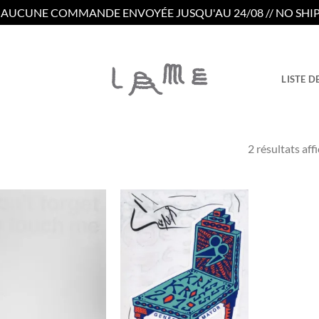
/ AUCUNE COMMANDE ENVOYÉE JUSQU'AU 24/08 // NO SHIP
LISTE D
2 résultats aff
Ajouter
Ajouter
à la
à la
wishlist
wishlist