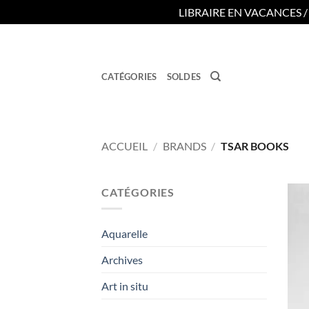
LIBRAIRE EN VACANCES 
Passer
au
contenu
CATÉGORIES
SOLDES
ACCUEIL
/
BRANDS
/
TSAR BOOKS
CATÉGORIES
Aquarelle
Archives
Art in situ