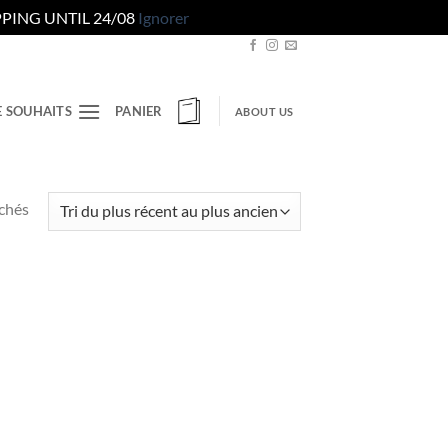
PING UNTIL 24/08
Ignorer
E SOUHAITS
PANIER
ABOUT US
Trié
ichés
du
plus
récent
au
plus
ancien